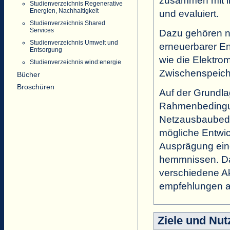
zusammen mit ih
Studienverzeichnis Regenerative
Energien, Nachhaltigkeit
und evaluiert.
Studienverzeichnis Shared
Services
Dazu gehören 
Studienverzeichnis Umwelt und
erneuerbarer E
Entsorgung
wie die Elektro
Studienverzeichnis wind:energie
Zwischenspeich
Bücher
Broschüren
Auf der Grundlag
Rahmenbedingun
Netzausbaubedarf
mögliche Entwic
Ausprägung eine
hemmnissen. Dar
verschiedene A
empfehlungen ab
Ziele und Nut