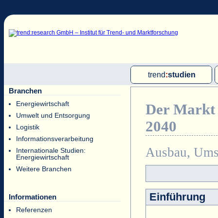
trend
:
studien
Branchen
Multi-Client-Studien
Energiewirtschaft
Der Markt 
Single-Client-Studien
Umwelt und Entsorgung
2040
Internationale Markt Reports
Logistik
Informationsverarbeitung
Ausbau, Umse
Internationale Studien:
Energiewirtschaft
Weitere Branchen
Einführung
Informationen
Referenzen