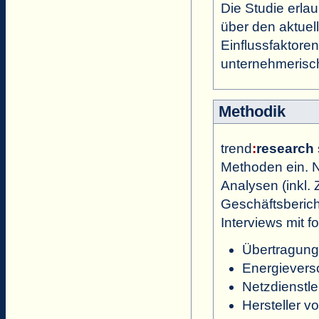
Die Studie erla
über den aktuel
Einflussfaktoren
unternehmerisc
Methodik
trend
:
research
Methoden ein. N
Analysen (inkl. 
Geschäftsbericht
Interviews mit f
Übertragungs
Energiever
Netzdienstle
Hersteller v