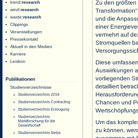
Zu den größten
trend
:
research
wind
:
research
Transformation“
waste
:
research
und die Anpass
Clippings
einer Energiev
Veranstaltungen
vermehrt auf de
Pressekontakt
Stromquellen b
Aktuell in den Medien
Versorgungssich
Karriere
Lexikon
Diese umfassen
Auswirkungen au
vorliegenden S
Publikationen
detailliert betr
Studienverzeichnisse
Herausforderun
Studienverzeichnis 2019
Chancen und Pot
Studienverzeichnis Contracting
Wertschöpfungs
Studienverzeichnis Erzeugung
Studienverzeichnis
Um das komplex
Marktforschung für die
Gaswirtschaft
zu können, wer
Studienverzeichnis Netze