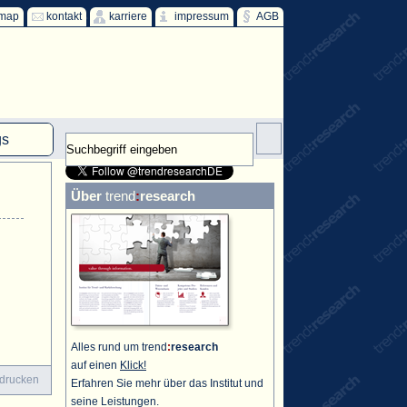
emap
kontakt
karriere
impressum
AGB
gs
mm
Über
trend
:
research
HKW
ind
ff
Alles rund um trend
:
research
auf einen
Klick!
 drucken
Erfahren Sie mehr über das Institut und
seine Leistungen.