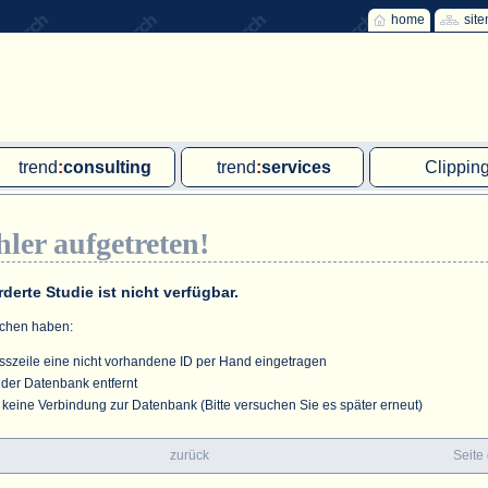
home
sit
trend
:
consulting
trend
:
services
Clippin
Exklusivprojekte
Ad hoc-Recherche
Klärschla
hler aufgetreten!
Due Diligence
Gutachten
MVA und M
energie
:
geodaten
Workshop
Offshore W
derte Studie ist nicht verfügbar.
Endkundenbefragung
Wassersto
achen haben:
PAP-Clipping
sszeile eine nicht vorhandene ID per Hand eingetragen
 der Datenbank entfernt
Mitarbeiterbefragung
keine Verbindung zur Datenbank (Bitte versuchen Sie es später erneut)
Marktforschungsmanagement
zurück
Seite