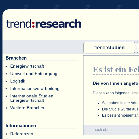
trend
:
studien
Branchen
Multi-Client-Studien
Energiewirtschaft
Es ist ein Fe
Single-Client-Studien
Umwelt und Entsorgung
Internationale Markt Reports
Logistik
Die von Ihnen angefor
Informationsverarbeitung
Dieses kann folgende Urs
Internationale Studien:
Energiewirtschaft
Sie haben in der Adre
Weitere Branchen
Die Studie wurde aus
Es besteht momentan 
Informationen
nach oben
Referenzen