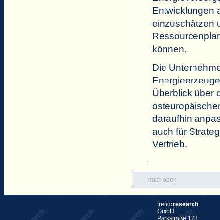
Entwicklungen 
einzuschätzen u
Ressourcenplan
können.
Die Unternehme
Energieerzeuge
Überblick über 
osteuropäischen
daraufhin anpas
auch für Strat
Vertrieb.
nach oben
trend
:research
GmbH
Parkstraße 123