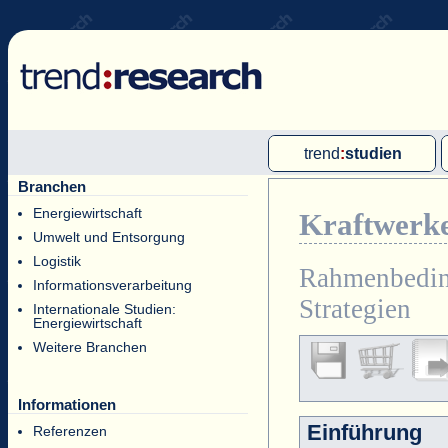
trend
:
studien
Branchen
Multi-Client-Studien
Energiewirtschaft
Kraftwerke
Single-Client-Studien
Umwelt und Entsorgung
Internationale Markt Reports
Logistik
Rahmenbeding
Informationsverarbeitung
Strategien
Internationale Studien:
Energiewirtschaft
Weitere Branchen
Informationen
Einführung
Referenzen