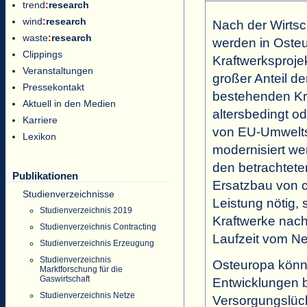
trend
:
research
wind
:
research
Nach der Wirtsc
waste
:
research
werden in Osteu
Clippings
Kraftwerksproje
Veranstaltungen
großer Anteil de
Pressekontakt
bestehenden Kr
Aktuell in den Medien
altersbedingt o
Karriere
von EU-Umwelts
Lexikon
modernisiert we
den betrachtete
Publikationen
Ersatzbau von ca
Studienverzeichnisse
Leistung nötig,
Studienverzeichnis 2019
Kraftwerke nac
Studienverzeichnis Contracting
Laufzeit vom Ne
Studienverzeichnis Erzeugung
Studienverzeichnis
Osteuropa könnt
Marktforschung für die
Gaswirtschaft
Entwicklungen b
Studienverzeichnis Netze
Versorgungslüc