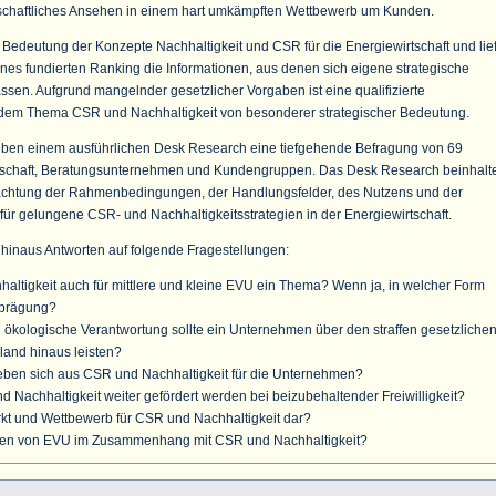
lschaftliches Ansehen in einem hart umkämpften Wettbewerb um Kunden.
 Bedeutung der Konzepte Nachhaltigkeit und CSR für die Energiewirtschaft und lief
es fundierten Ranking die Informationen, aus denen sich eigene strategische
ssen. Aufgrund mangelnder gesetzlicher Vorgaben ist eine qualifizierte
dem Thema CSR und Nachhaltigkeit von besonderer strategischer Bedeutung.
neben einem ausführlichen Desk Research eine tiefgehende Befragung von 69
tschaft, Beratungsunternehmen und Kundengruppen. Das Desk Research beinhalt
achtung der Rahmenbedingungen, der Handlungsfelder, des Nutzens und der
für gelungene CSR- und Nachhaltigkeitsstrategien in der Energiewirtschaft.
r hinaus Antworten auf folgende Fragestellungen:
altigkeit auch für mittlere und kleine EVU ein Thema? Wenn ja, in welcher Form
sprägung?
d ökologische Verantwortung sollte ein Unternehmen über den straffen gesetzliche
and hinaus leisten?
ben sich aus CSR und Nachhaltigkeit für die Unternehmen?
Nachhaltigkeit weiter gefördert werden bei beizubehaltender Freiwilligkeit?
rkt und Wettbewerb für CSR und Nachhaltigkeit dar?
en von EVU im Zusammenhang mit CSR und Nachhaltigkeit?