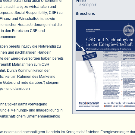
und Gesellschaft sind auch Unternehmen
Preis:
3.900,00 €
cht, nachhaltig zu wirtschaften und
orporate Social Responibility; CSR) zu
Broschüre:
Finanz und Wirtschaftskrise sowie
onomischer Herausforderungen hat die
 in den Bereichen CSR und
ugenommen.
ben bereits intuitiv die Notwendig zu
ichen und nachhaltigen Handeln
lfte der Energieversorgen haben bereits
rpunkt) Maßnahmen zum CSR
ührt. Durch Kommunikation der
lichkeit im Rahmen des Marketing
 Gutes und rede darüber.“) steigern
ge - und damit den
hhaltigkeit damit vorwiegend
 für die Meinungs- und Imagebildung in
it wirtschaftlichem Unternehmenserfolg
usstem und nachhaltigem Handeln im Kerngeschäft stehen Energieversorger da