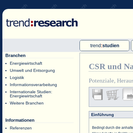
trend
:
studien
Branchen
Multi-Client-Studien
Energiewirtschaft
CSR und Nac
Single-Client-Studien
Umwelt und Entsorgung
Internationale Markt Reports
Logistik
Potenziale, Herau
Informationsverarbeitung
Internationale Studien:
Energiewirtschaft
Weitere Branchen
Einführung
Informationen
Bedingt durch die anhalt
Referenzen