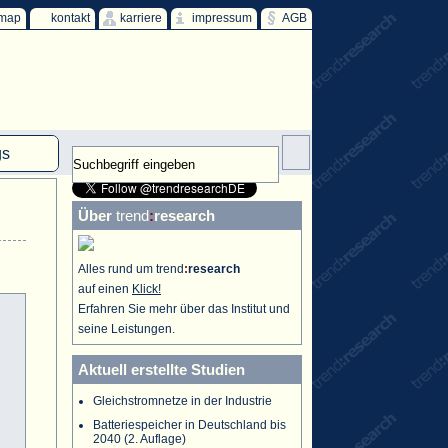
emap
kontakt
karriere
impressum
AGB
gs
mm
Über
trend
:
research
HKW
ind
Alles rund um trend
:
research
auf einen
Klick!
ff
Erfahren Sie mehr über das Institut und
seine Leistungen.
Aktuell erstellte Studien
Gleichstromnetze in der Industrie
Batteriespeicher in Deutschland bis
2040 (2. Auflage)