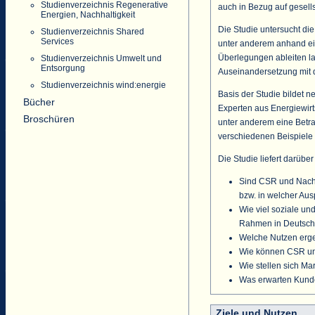
Studienverzeichnis Regenerative
auch in Bezug auf gesel
Energien, Nachhaltigkeit
Die Studie untersucht die
Studienverzeichnis Shared
Services
unter anderem anhand ein
Überlegungen ableiten la
Studienverzeichnis Umwelt und
Entsorgung
Auseinandersetzung mit 
Studienverzeichnis wind:energie
Basis der Studie bildet 
Bücher
Experten aus Energiewir
Broschüren
unter anderem eine Betr
verschiedenen Beispiele 
Die Studie liefert darübe
Sind CSR und Nachh
bzw. in welcher Au
Wie viel soziale un
Rahmen in Deutschl
Welche Nutzen erge
Wie können CSR und 
Wie stellen sich Ma
Was erwarten Kund
Ziele und Nutzen