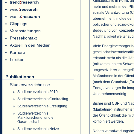
Klimadebatte in Politik 
trend
:
research
mehr und mehr in der Pfli
wind
:
research
soziale Verantwortung (C
waste
:
research
übernehmen. Infolge der 
Clippings
politischer und sozio-ök
Bedeutung von Konzepte
Veranstaltungen
Nachhaltigkeit weiter z
Pressekontakt
Aktuell in den Medien
Viele Energieversorger ha
gesellschaftsverantwortl
Karriere
erkannt: mehr als die Hä
Lexikon
(mit kommunalem Schwe
umgesetzt bzw. durchgef
Maßnahmen in der Öffent
Publikationen
(nach dem Grundsatz „Tue
Studienverzeichnisse
Energieversorger ihr Ima
Studienverzeichnis 2019
Unternehmenserfolg.
Studienverzeichnis Contracting
Bisher sind CSR und Nac
Studienverzeichnis Erzeugung
(Marketing-) Instrumente
Studienverzeichnis
der Öffentlichkeit; die m
Marktforschung für die
kombiniert werden.
Gaswirtschaft
Studienverzeichnis Netze
Neben verantwortungsbew