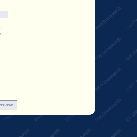
nd
n
 drucken