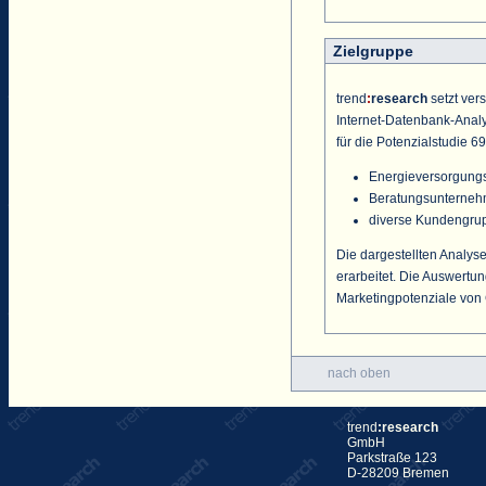
Zielgruppe
trend
:
research
setzt ver
Internet-Datenbank-Analys
für die Potenzialstudie 69
Energieversorgung
Beratungsunterne
diverse Kundengrup
Die dargestellten Analys
erarbeitet. Die Auswertu
Marketingpotenziale von 
nach oben
trend
:research
GmbH
Parkstraße 123
D-28209 Bremen