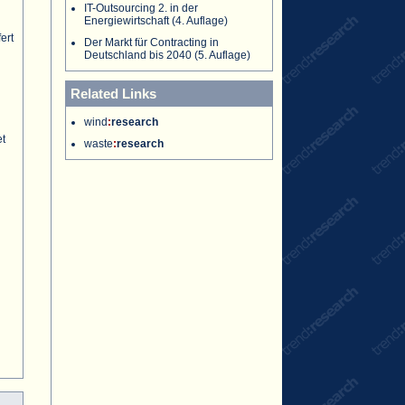
IT-Outsourcing 2. in der
Energiewirtschaft (4. Auflage)
ert
Der Markt für Contracting in
Deutschland bis 2040 (5. Auflage)
Related Links
wind
:
research
et
waste
:
research
n