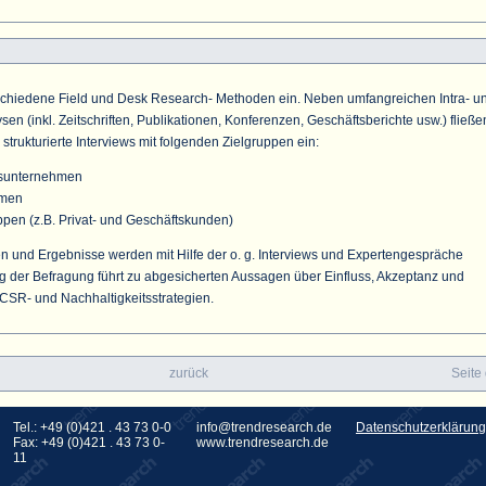
schiedene Field und Desk Research- Methoden ein. Neben umfangreichen Intra- u
en (inkl. Zeitschriften, Publikationen, Konferenzen, Geschäftsberichte usw.) fließe
 strukturierte Interviews mit folgenden Zielgruppen ein:
sunternehmen
hmen
pen (z.B. Privat- und Geschäftskunden)
en und Ergebnisse werden mit Hilfe der o. g. Interviews und Expertengespräche
ng der Befragung führt zu abgesicherten Aussagen über Einfluss, Akzeptanz und
CSR- und Nachhaltigkeitsstrategien.
zurück
Seite
Tel.: +49 (0)421 . 43 73 0-0
info@trendresearch.de
Datenschutzerklärung
Fax: +49 (0)421 . 43 73 0-
www.trendresearch.de
11