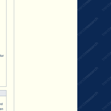
tur
nd
sen