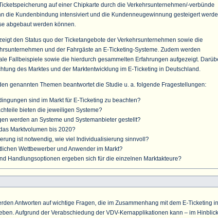
Ticketspeicherung auf einer Chipkarte durch die Verkehrsunternehmen/-verbünde
nn die Kundenbindung intensiviert und die Kundenneugewinnung gesteigert werde
e abgebaut werden können.
e zeigt den Status quo der Ticketangebote der Verkehrsunternehmen sowie die
hrsunternehmen und der Fahrgäste an E-Ticketing-Systeme. Zudem werden
nale Fallbeispiele sowie die hierdurch gesammelten Erfahrungen aufgezeigt. Darüb
achtung des Marktes und der Marktentwicklung im E-Ticketing in Deutschland.
en genannten Themen beantwortet die Studie u. a. folgende Fragestellungen:
gungen sind im Markt für E-Ticketing zu beachten?
hteile bieten die jeweiligen Systeme?
en werden an Systeme und Systemanbieter gestellt?
h das Marktvolumen bis 2020?
erung ist notwendig, wie viel Individualisierung sinnvoll?
tlichen Wettbewerber und Anwender im Markt?
und Handlungsoptionen ergeben sich für die einzelnen Marktakteure?
rden Antworten auf wichtige Fragen, die im Zusammenhang mit dem E-Ticketing i
eben. Aufgrund der Verabschiedung der VDV-Kernapplikationen kann – im Hinblic