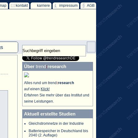
emap
kontakt
karriere
impressum
AGB
gs
mm
Über
trend
:
research
HKW
ind
Alles rund um trend
:
research
auf einen
Klick!
ff
Erfahren Sie mehr über das Institut und
seine Leistungen.
Aktuell erstellte Studien
Gleichstromnetze in der Industrie
Batteriespeicher in Deutschland bis
2040 (2. Auflage)