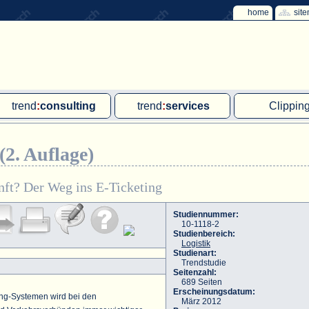
home
sit
trend
:
consulting
trend
:
services
Clippin
Exklusivprojekte
Ad hoc-Recherche
Klärschla
(2. Auflage)
Due Diligence
Gutachten
MVA und M
energie
:
geodaten
Workshop
Offshore W
nft? Der Weg ins E-Ticketing
Endkundenbefragung
Wassersto
Studiennummer:
10-1118-2
PAP-Clipping
Studienbereich:
Logistik
Mitarbeiterbefragung
Studienart:
Trendstudie
Seitenzahl:
Marktforschungsmanagement
689 Seiten
Erscheinungsdatum:
ing-Systemen wird bei den
März 2012