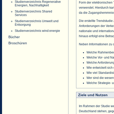
Studienverzeichnis Regenerative
Form der elektronischen 
Energien, Nachhaltigkeit
verwendet. Hierdurch ka
Studienverzeichnis Shared
da die Zugangshemmniss
Services
Die erstellte Trendstudi
Studienverzeichnis Umwelt und
Entsorgung
Anforderungen der Verke
Studienverzeichnis wind:energie
nationale und internatio
hinaus erfolgt eine Betr
Bücher
Broschüren
Neben Informationen zu d
Welche Rahmenbedin
Welche Vor- und Nac
Welche Anforderung
Wie entwickelt sic
Wie viel Standardisi
Wer sind die wesen
Welche Strategie- 
Ziele und Nutzen
Im Rahmen der Studie we
Deutschland stehen, geg