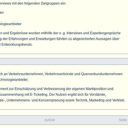
terviews mit den folgenden Zielgruppen ein:
men
logieanbieter
en und Ergebnisse wurden mithilfe der o. g. Interviews und Expertengespräche
ng der Erfahrungen und Erwartungen führten zu abgesicherten Aussagen über
 Entwicklungstrends.
 sich an Verkehrsunternehmen, Verkehrsverbünde und Querverbundunternehmen
chnologieanbieter.
trument zur Einschätzung und Verbesserung der eigenen Marktposition und
Zusammenhang mit E-Ticketing. Der Nutzen ergibt sich für Vorstände,
gie-, Unternehmens- und Konzernplanung sowie Technik, Marketing und Vertrieb.
zurück
Seite