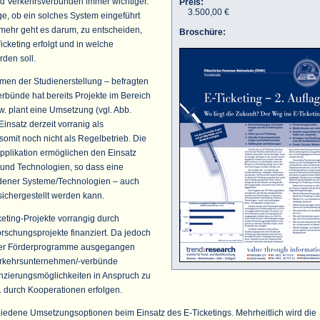
 Verkehrsverbünden immer wichtiger.
Preis:
3.500,00 €
ge, ob ein solches System eingeführt
lmehr geht es darum, zu entscheiden,
Broschüre:
cketing erfolgt und in welche
rden soll.
hmen der Studienerstellung – befragten
bünde hat bereits Projekte im Bereich
w. plant eine Umsetzung (vgl. Abb.
 Einsatz derzeit vorranig als
somit noch nicht als Regelbetrieb. Die
plikation ermöglichen den Einsatz
 und Technologien, so dass eine
iedener Systeme/Technologien – auch
sichergestellt werden kann.
keting-Projekte vorrangig durch
schungsprojekte finanziert. Da jedoch
der Förderprogramme ausgegangen
erkehrsunternehmen/-verbünde
zierungsmöglichkeiten in Anspruch zu
 durch Kooperationen erfolgen.
iedene Umsetzungsoptionen beim Einsatz des E-Ticketings. Mehrheitlich wird die