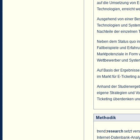
auf die Umsetzung von E-
Technologien, erreicht w
Ausgehend von einer Be
Technologien und Systeme 
Nachteile der einzelnen
Neben dem Status quo in
Fallbeispiele und Erfahr
Marktpotenziale in Form v
Wettbewerber und Syste
Auf Basis der Ergebnisse
im Markt für E-Ticketing a
Anhand der Studienerge
eigene Strategien und Vo
Ticketing überdenken und
Methodik
trend
:
research
setzt ver
Internet-Datenbank-Analys