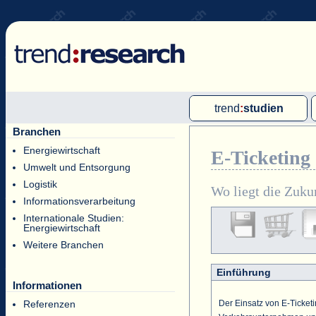
trend
:
studien
Branchen
Multi-Client-Studien
Energiewirtschaft
E-Ticketing 
Single-Client-Studien
Umwelt und Entsorgung
Internationale Markt Reports
Logistik
Wo liegt die Zuku
Informationsverarbeitung
Internationale Studien:
Energiewirtschaft
Weitere Branchen
Einführung
Informationen
Der Einsatz von E-Ticket
Referenzen