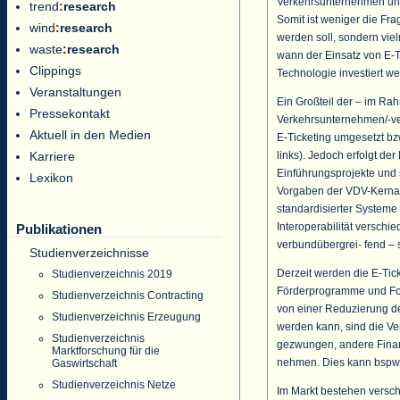
Verkehrsunternehmen und
trend
:
research
Somit ist weniger die Fra
wind
:
research
werden soll, sondern vie
waste
:
research
wann der Einsatz von E-Ti
Clippings
Technologie investiert we
Veranstaltungen
Ein Großteil der – im Ra
Pressekontakt
Verkehrsunternehmen/-ver
Aktuell in den Medien
E-Ticketing umgesetzt bz
links). Jedoch erfolgt der
Karriere
Einführungsprojekte und 
Lexikon
Vorgaben der VDV-Kernap
standardisierter Systeme
Interoperabilität versch
Publikationen
verbundübergrei- fend – 
Studienverzeichnisse
Derzeit werden die E-Tic
Studienverzeichnis 2019
Förderprogramme und For
Studienverzeichnis Contracting
von einer Reduzierung 
Studienverzeichnis Erzeugung
werden kann, sind die V
Studienverzeichnis
gezwungen, andere Finan
Marktforschung für die
nehmen. Dies kann bspw.
Gaswirtschaft
Studienverzeichnis Netze
Im Markt bestehen versch