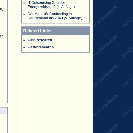
IT-Outsourcing 2. in der
Energiewirtschaft (4. Auflage)
n,
Der Markt für Contracting in
Deutschland bis 2040 (5. Auflage)
Related Links
er
wind
:
research
waste
:
research
n
k