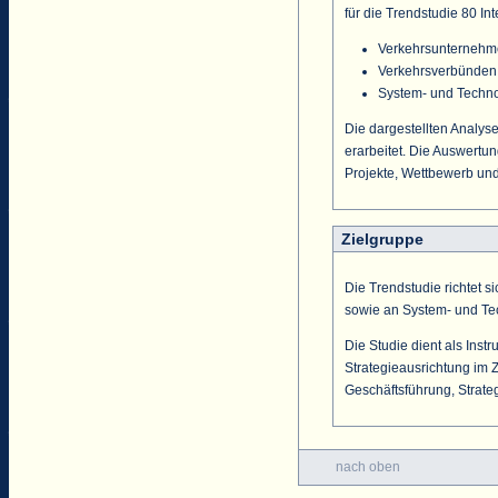
für die Trendstudie 80 In
Verkehrsunterneh
Verkehrsverbünden
System- und Techno
Die dargestellten Analys
erarbeitet. Die Auswertu
Projekte, Wettbewerb und
Zielgruppe
Die Trendstudie richtet
sowie an System- und Te
Die Studie dient als Ins
Strategieausrichtung im 
Geschäftsführung, Strate
nach oben