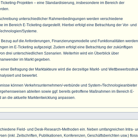
Ticketing-Projekten – eine Standardisierung, insbesondere im Bereich der
erden.
schreibung unterschiedlicher Rahmenbedingungen werden verschiedene
im Bereich E-Ticketing dargestellt. Hierbei erfolgt eine Betrachtung der Vor- und
 Technologien/Systeme.
 Bezug auf die Anforderungen, Finanzierungsmodelle und Funktionalitäten werden
ungen im E-Ticketing aufgezeigt. Zudem erfolgt eine Betrachtung der zukünftigen
on drei unterschiedlichen Szenarien. Weiterhin wird ein Überblick über
manwender im Markt gegeben.
 einer Befragung der Marktakteure wird die derzeitige Markt- und Wettbewerbsstruk
nalysiert und bewertet.
bnisse können Verkehrsunternehmen/-verbünde und System-/Technologieanbieter
rgehensweisen ableiten sowie ggf. bereits getroffene Maßnahmen im Bereich E-
 an die aktuelle Marktentwicklung anpassen.
schiedene Field- und Desk-Research-Methoden ein. Neben umfangreichen Intra- u
en (inkl. Zeitschriften, Publikationen, Konferenzen, Geschäftsberichten usw.) flos