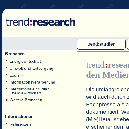
trend
:
studien
Branchen
Multi-Client-Studien
Energiewirtschaft
trend
:
resea
Single-Client-Studien
Umwelt und Entsorgung
den Medie
Internationale Markt Reports
Logistik
Informationsverarbeitung
Die umfangreiche
Internationale Studien:
Energiewirtschaft
wird auch durch z
Weitere Branchen
Fachpresse als a
dokumentiert. Wei
Informationen
(Mit-)Herausgeb
Referenzen
erscheinenden, a