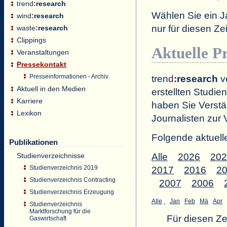
trend
:
research
Wählen Sie ein J
wind
:
research
nur für diesen 
waste
:
research
Clippings
Aktuelle P
Veranstaltungen
Pressekontakt
Presseinformationen - Archiv
trend
:
research
ve
Aktuell in den Medien
erstellten Studien
Karriere
haben Sie Verstä
Lexikon
Journalisten zur 
Folgende aktuell
Publikationen
Studienverzeichnisse
Alle
2026
202
Studienverzeichnis 2019
2017
2016
2
Studienverzeichnis Contracting
2007
2006
Studienverzeichnis Erzeugung
Alle
Jan
Feb
Mä
Apr
Studienverzeichnis
Marktforschung für die
Für diesen Z
Gaswirtschaft