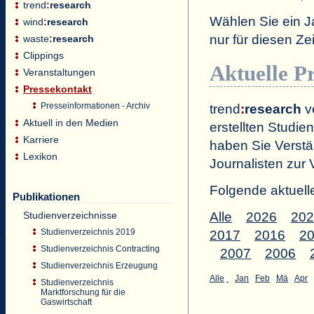
trend
:
research
Wählen Sie ein J
wind
:
research
nur für diesen 
waste
:
research
Clippings
Aktuelle P
Veranstaltungen
Pressekontakt
Presseinformationen - Archiv
trend
:
research
ve
Aktuell in den Medien
erstellten Studien
Karriere
haben Sie Verstä
Lexikon
Journalisten zur 
Folgende aktuell
Publikationen
Studienverzeichnisse
Alle
2026
202
Studienverzeichnis 2019
2017
2016
2
Studienverzeichnis Contracting
2007
2006
Studienverzeichnis Erzeugung
Alle
Jan
Feb
Mä
Apr
Studienverzeichnis
Marktforschung für die
Gaswirtschaft