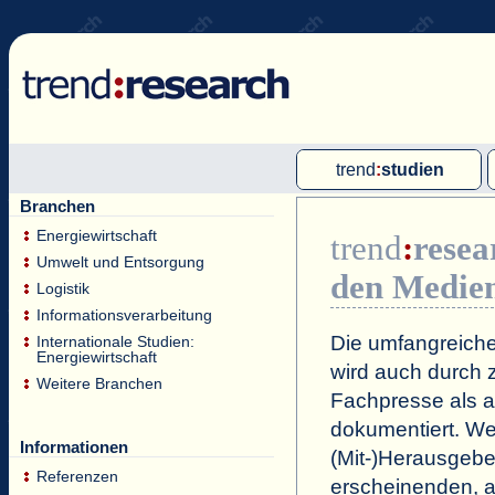
trend
:
studien
Branchen
Multi-Client-Studien
Energiewirtschaft
trend
:
resea
Single-Client-Studien
Umwelt und Entsorgung
den Medie
Internationale Markt Reports
Logistik
Informationsverarbeitung
Die umfangreiche
Internationale Studien:
Energiewirtschaft
wird auch durch z
Weitere Branchen
Fachpresse als a
dokumentiert. Wei
Informationen
(Mit-)Herausgeb
Referenzen
erscheinenden, a