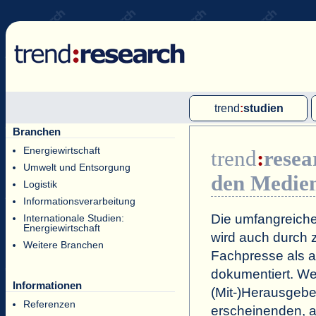
trend
:
studien
Branchen
Multi-Client-Studien
Energiewirtschaft
trend
:
resea
Single-Client-Studien
Umwelt und Entsorgung
den Medie
Internationale Markt Reports
Logistik
Informationsverarbeitung
Die umfangreiche
Internationale Studien:
Energiewirtschaft
wird auch durch z
Weitere Branchen
Fachpresse als a
dokumentiert. Wei
Informationen
(Mit-)Herausgeb
Referenzen
erscheinenden, a