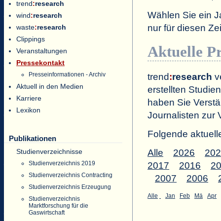
trend
:
research
Wählen Sie ein J
wind
:
research
nur für diesen 
waste
:
research
Clippings
Aktuelle P
Veranstaltungen
Pressekontakt
Presseinformationen - Archiv
trend
:
research
ve
Aktuell in den Medien
erstellten Studien
Karriere
haben Sie Verstä
Lexikon
Journalisten zur 
Folgende aktuell
Publikationen
Studienverzeichnisse
Alle
2026
202
Studienverzeichnis 2019
2017
2016
2
Studienverzeichnis Contracting
2007
2006
Studienverzeichnis Erzeugung
Alle
Jan
Feb
Mä
Apr
Studienverzeichnis
Marktforschung für die
Gaswirtschaft