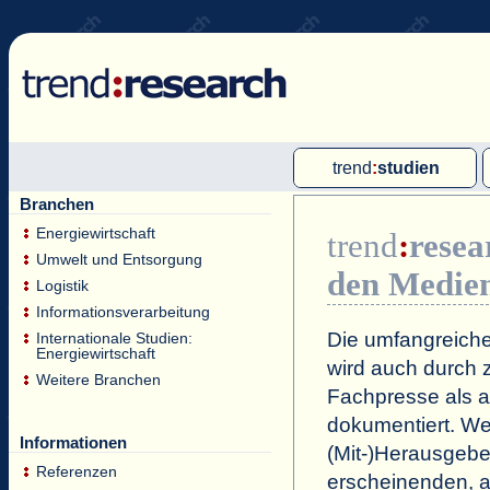
trend
:
studien
Branchen
Multi-Client-Studien
Energiewirtschaft
trend
:
resea
Single-Client-Studien
Umwelt und Entsorgung
den Medie
Internationale Markt Reports
Logistik
Informationsverarbeitung
Die umfangreiche
Internationale Studien:
Energiewirtschaft
wird auch durch z
Weitere Branchen
Fachpresse als a
dokumentiert. Wei
Informationen
(Mit-)Herausgeb
Referenzen
erscheinenden, a