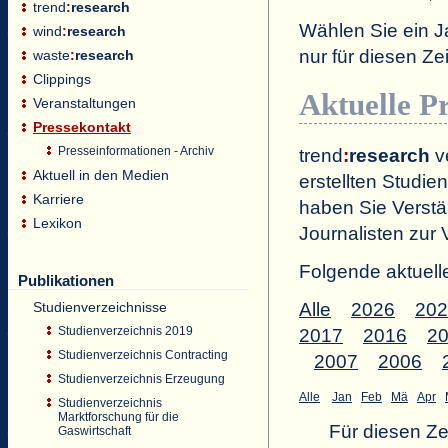
trend
:
research
Wählen Sie ein J
wind
:
research
nur für diesen 
waste
:
research
Clippings
Aktuelle P
Veranstaltungen
Pressekontakt
Presseinformationen - Archiv
trend
:
research
ve
Aktuell in den Medien
erstellten Studien
Karriere
haben Sie Verstä
Lexikon
Journalisten zur 
Folgende aktuell
Publikationen
Studienverzeichnisse
Alle
2026
202
Studienverzeichnis 2019
2017
2016
2
Studienverzeichnis Contracting
2007
2006
Studienverzeichnis Erzeugung
Alle
Jan
Feb
Mä
Apr
Studienverzeichnis
Marktforschung für die
Für diesen Z
Gaswirtschaft