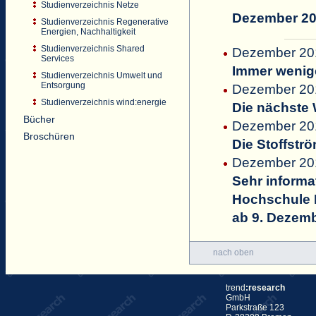
Studienverzeichnis Netze
Dezember 2
Studienverzeichnis Regenerative
Energien, Nachhaltigkeit
Studienverzeichnis Shared
Dezember 201
Services
Immer wenige
Studienverzeichnis Umwelt und
Entsorgung
Dezember 201
Studienverzeichnis wind:energie
Die nächste 
Bücher
Dezember 201
Broschüren
Die Stoffstr
Dezember 201
Sehr informat
Hochschule 
ab 9. Dezem
nach oben
trend
:research
GmbH
Parkstraße 123