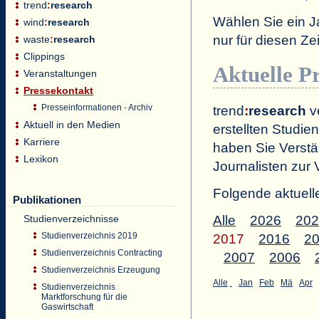
trend
:
research
Wählen Sie ein J
wind
:
research
nur für diesen 
waste
:
research
Clippings
Aktuelle P
Veranstaltungen
Pressekontakt
Presseinformationen - Archiv
trend
:
research
ve
Aktuell in den Medien
erstellten Studien
Karriere
haben Sie Verstä
Lexikon
Journalisten zur 
Folgende aktuell
Publikationen
Studienverzeichnisse
Alle
2026
202
Studienverzeichnis 2019
2017
2016
2
Studienverzeichnis Contracting
2007
2006
Studienverzeichnis Erzeugung
Alle
Jan
Feb
Mä
Apr
Studienverzeichnis
Marktforschung für die
Gaswirtschaft