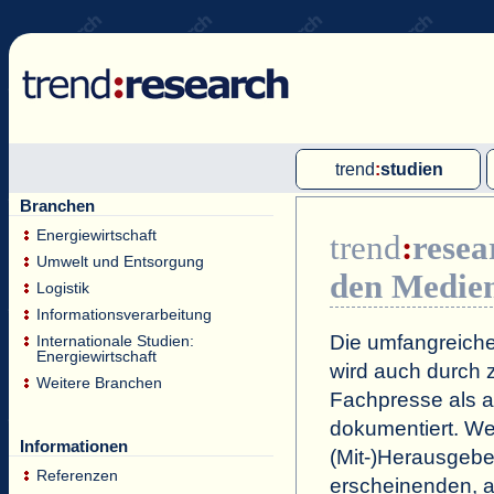
trend
:
studien
Branchen
Multi-Client-Studien
Energiewirtschaft
trend
:
resea
Single-Client-Studien
Umwelt und Entsorgung
den Medie
Internationale Markt Reports
Logistik
Informationsverarbeitung
Die umfangreiche
Internationale Studien:
Energiewirtschaft
wird auch durch z
Weitere Branchen
Fachpresse als a
dokumentiert. Wei
Informationen
(Mit-)Herausgeb
Referenzen
erscheinenden, a