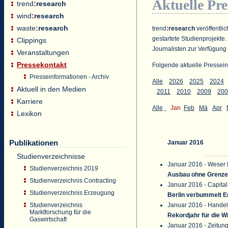
Aktuelle Pr
trend
:
research
wind
:
research
waste
:
research
trend
:
research
veröffentlic
gestartete Studienprojekte.
Clippings
Journalisten zur Verfügung 
Veranstaltungen
Pressekontakt
Folgende aktuelle Pressein
Presseinformationen - Archiv
Alle
2026
2025
2024
Aktuell in den Medien
2011
2010
2009
200
Karriere
Alle
Jan
Feb
Mä
Apr
Lexikon
Publikationen
Januar 2016
Studienverzeichnisse
Januar 2016 - Weser 
Studienverzeichnis 2019
Ausbau ohne Grenz
Studienverzeichnis Contracting
Januar 2016 - Capital
Studienverzeichnis Erzeugung
Berlin verbummelt E
Januar 2016 - Handel
Studienverzeichnis
Marktforschung für die
Rekordjahr für die W
Gaswirtschaft
Januar 2016 - Zeitung