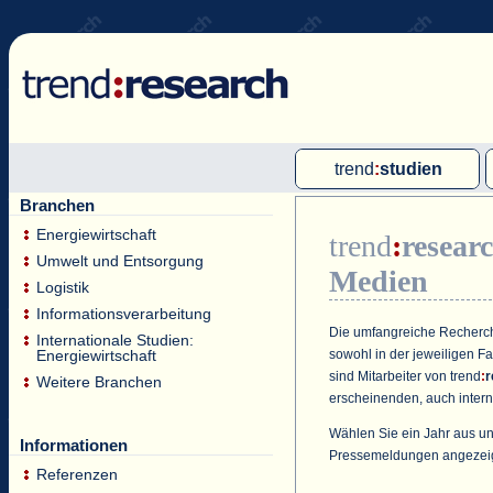
trend
:
studien
Branchen
Multi-Client-Studien
Energiewirtschaft
trend
:
resear
Single-Client-Studien
Umwelt und Entsorgung
Medien
Internationale Markt Reports
Logistik
Informationsverarbeitung
Die umfangreiche Recherche
Internationale Studien:
sowohl in der jeweiligen F
Energiewirtschaft
sind Mitarbeiter von
trend
:
r
Weitere Branchen
erscheinenden, auch intern
Wählen Sie ein Jahr aus un
Informationen
Pressemeldungen angezei
Referenzen