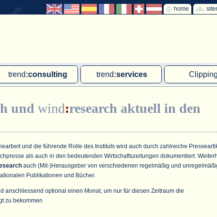
home
sit
trend
:
consulting
trend
:
services
Clippin
Exklusivprojekte
Ad hoc-Recherche
Klärschla
ch
und
wind
:
research
aktuell in den
Due Diligence
Gutachten
MVA und M
energie
:
geodaten
Workshop
Offshore W
Endkundenbefragung
Wassersto
arbeit und die führende Rolle des Instituts wird auch durch zahlreiche Pressearti
achpresse als auch in den bedeutenden Wirtschaftszeitungen dokumentiert. Weiter
PAP-Clipping
esearch
auch (Mit-)Herausgeber von verschiedenen regelmäßig und unregelmäßi
ationalen Publikationen und Bücher.
Mitarbeiterbefragung
d anschliessend optional einen Monat, um nur für diesen Zeitraum die
Marktforschungsmanagement
gt zu bekommen