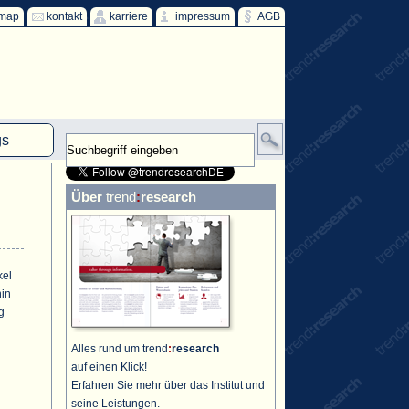
emap
kontakt
karriere
impressum
AGB
gs
mm
Über
trend
:
research
HKW
ind
ff
kel
hin
g
Alles rund um trend
:
research
auf einen
Klick!
Erfahren Sie mehr über das Institut und
seine Leistungen.