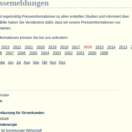
essemeldungen
ht regelmäßig Presseinformationen zu allen erstellten Studien und informiert über
 Bitte haben Sie Verständnis dafür, dass wir unsere Presseinformationen nur
stellen.
formationen können Sie bei uns anfordern:
2023
2022
2021
2020
2019
2018
2017
2016
2015
2014
2013
8
2007
2006
2005
2004
2003
2002
2001
2000
1999
Mai
Jun
Jul
Aug
Sep
Okt
Nov
Dez
Kurier
en
ntlastung für Stromkunden
sblatt
indenergie
 für kommunale Wirtschaft