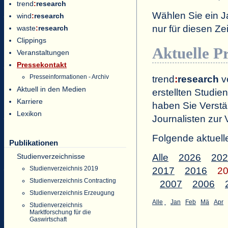
trend
:
research
Wählen Sie ein J
wind
:
research
nur für diesen 
waste
:
research
Clippings
Aktuelle P
Veranstaltungen
Pressekontakt
Presseinformationen - Archiv
trend
:
research
ve
Aktuell in den Medien
erstellten Studien
Karriere
haben Sie Verstä
Lexikon
Journalisten zur 
Folgende aktuell
Publikationen
Studienverzeichnisse
Alle
2026
202
Studienverzeichnis 2019
2017
2016
2
Studienverzeichnis Contracting
2007
2006
Studienverzeichnis Erzeugung
Alle
Jan
Feb
Mä
Apr
Studienverzeichnis
Marktforschung für die
Gaswirtschaft