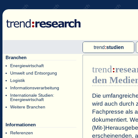
trend
:
studien
Branchen
Multi-Client-Studien
Energiewirtschaft
trend
:
resea
Single-Client-Studien
Umwelt und Entsorgung
den Medie
Internationale Markt Reports
Logistik
Informationsverarbeitung
Die umfangreiche
Internationale Studien:
Energiewirtschaft
wird auch durch z
Weitere Branchen
Fachpresse als a
dokumentiert. Wei
Informationen
(Mit-)Herausgeb
Referenzen
erscheinenden, a