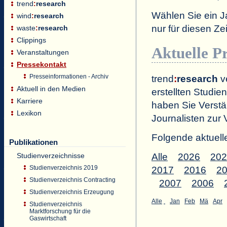
trend
:
research
Wählen Sie ein J
wind
:
research
nur für diesen 
waste
:
research
Clippings
Aktuelle P
Veranstaltungen
Pressekontakt
Presseinformationen - Archiv
trend
:
research
ve
Aktuell in den Medien
erstellten Studien
Karriere
haben Sie Verstä
Lexikon
Journalisten zur 
Folgende aktuell
Publikationen
Studienverzeichnisse
Alle
2026
202
Studienverzeichnis 2019
2017
2016
2
Studienverzeichnis Contracting
2007
2006
Studienverzeichnis Erzeugung
Alle
Jan
Feb
Mä
Apr
Studienverzeichnis
Marktforschung für die
Gaswirtschaft