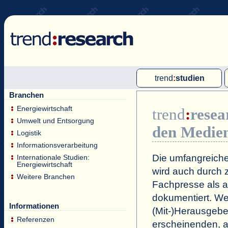
trend
:
studien
Branchen
Multi-Client-Studien
Energiewirtschaft
trend
:
resea
Single-Client-Studien
Umwelt und Entsorgung
den Medie
Internationale Markt Reports
Logistik
Informationsverarbeitung
Die umfangreiche
Internationale Studien:
Energiewirtschaft
wird auch durch z
Weitere Branchen
Fachpresse als a
dokumentiert. Wei
Informationen
(Mit-)Herausgeb
Referenzen
erscheinenden, a