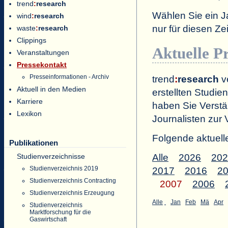
trend
:
research
Wählen Sie ein J
wind
:
research
nur für diesen 
waste
:
research
Clippings
Aktuelle P
Veranstaltungen
Pressekontakt
Presseinformationen - Archiv
trend
:
research
ve
Aktuell in den Medien
erstellten Studien
Karriere
haben Sie Verstä
Lexikon
Journalisten zur 
Folgende aktuell
Publikationen
Studienverzeichnisse
Alle
2026
202
Studienverzeichnis 2019
2017
2016
2
Studienverzeichnis Contracting
2007
2006
Studienverzeichnis Erzeugung
Alle
Jan
Feb
Mä
Apr
Studienverzeichnis
Marktforschung für die
Gaswirtschaft