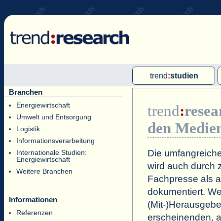
trend
:
studien
Branchen
Multi-Client-Studien
Energiewirtschaft
trend
:
resea
Single-Client-Studien
Umwelt und Entsorgung
den Medie
Internationale Markt Reports
Logistik
Informationsverarbeitung
Die umfangreiche
Internationale Studien:
Energiewirtschaft
wird auch durch z
Weitere Branchen
Fachpresse als a
dokumentiert. Wei
Informationen
(Mit-)Herausgeb
Referenzen
erscheinenden, a