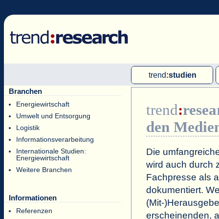
trend
:
studien
Branchen
Multi-Client-Studien
Energiewirtschaft
trend
:
resea
Single-Client-Studien
Umwelt und Entsorgung
den Medie
Internationale Markt Reports
Logistik
Informationsverarbeitung
Die umfangreiche
Internationale Studien:
Energiewirtschaft
wird auch durch z
Weitere Branchen
Fachpresse als a
dokumentiert. Wei
Informationen
(Mit-)Herausgeb
Referenzen
erscheinenden, a