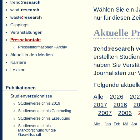
trend
:
research
Wählen Sie ein J
wind
:
research
nur für diesen 
waste
:
research
Clippings
Aktuelle P
Veranstaltungen
Pressekontakt
Presseinformationen - Archiv
trend
:
research
ve
Aktuell in den Medien
erstellten Studien
Karriere
haben Sie Verstä
Lexikon
Journalisten zur 
Folgende aktuell
Publikationen
Studienverzeichnisse
Alle
2026
202
Studienverzeichnis 2019
2017
2016
2
Studienverzeichnis Contracting
2007
2006
Studienverzeichnis Erzeugung
Alle
Jan
Feb
Mä
Apr
Studienverzeichnis
Marktforschung für die
Gaswirtschaft