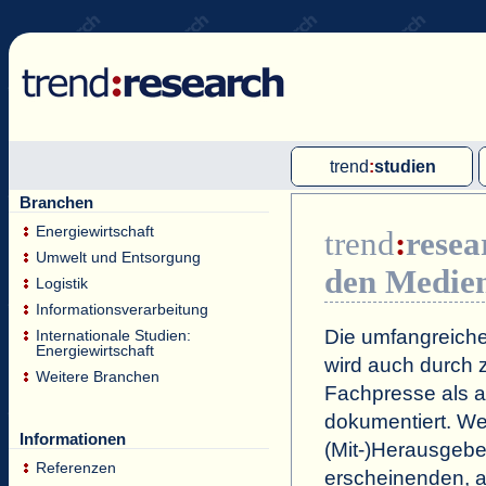
trend
:
studien
Branchen
Multi-Client-Studien
Energiewirtschaft
trend
:
resea
Single-Client-Studien
Umwelt und Entsorgung
den Medie
Internationale Markt Reports
Logistik
Informationsverarbeitung
Die umfangreiche
Internationale Studien:
Energiewirtschaft
wird auch durch z
Weitere Branchen
Fachpresse als a
dokumentiert. Wei
Informationen
(Mit-)Herausgeb
Referenzen
erscheinenden, a