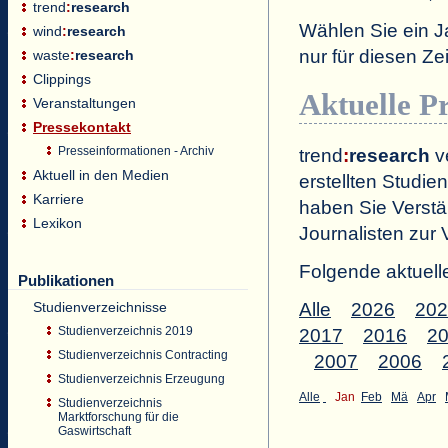
trend
:
research
Wählen Sie ein J
wind
:
research
nur für diesen 
waste
:
research
Clippings
Aktuelle P
Veranstaltungen
Pressekontakt
Presseinformationen - Archiv
trend
:
research
ve
Aktuell in den Medien
erstellten Studien
Karriere
haben Sie Verstä
Lexikon
Journalisten zur 
Folgende aktuell
Publikationen
Studienverzeichnisse
Alle
2026
202
Studienverzeichnis 2019
2017
2016
2
Studienverzeichnis Contracting
2007
2006
Studienverzeichnis Erzeugung
Alle
Jan
Feb
Mä
Apr
Studienverzeichnis
Marktforschung für die
Gaswirtschaft