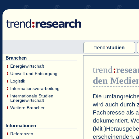
trend
:
studien
Branchen
Multi-Client-Studien
Energiewirtschaft
trend
:
resea
Single-Client-Studien
Umwelt und Entsorgung
den Medie
Internationale Markt Reports
Logistik
Informationsverarbeitung
Die umfangreiche
Internationale Studien:
Energiewirtschaft
wird auch durch z
Weitere Branchen
Fachpresse als a
dokumentiert. Wei
Informationen
(Mit-)Herausgeb
Referenzen
erscheinenden, a