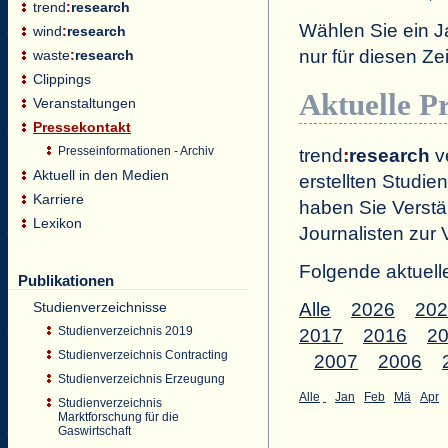
trend
:
research
Wählen Sie ein J
wind
:
research
nur für diesen 
waste
:
research
Clippings
Aktuelle P
Veranstaltungen
Pressekontakt
Presseinformationen - Archiv
trend
:
research
ve
Aktuell in den Medien
erstellten Studien
Karriere
haben Sie Verstä
Lexikon
Journalisten zur 
Folgende aktuell
Publikationen
Studienverzeichnisse
Alle
2026
202
Studienverzeichnis 2019
2017
2016
2
Studienverzeichnis Contracting
2007
2006
Studienverzeichnis Erzeugung
Alle
Jan
Feb
Mä
Apr
Studienverzeichnis
Marktforschung für die
Gaswirtschaft