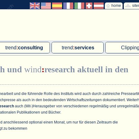
home
sit
trend
:
consulting
trend
:
services
Clippin
Exklusivprojekte
Ad hoc-Recherche
Klärschla
ch
und
wind
:
research
aktuell in den
Due Diligence
Gutachten
MVA und M
energie
:
geodaten
Workshop
Offshore W
Endkundenbefragung
Wassersto
arbeit und die führende Rolle des Instituts wird auch durch zahlreiche Pressearti
achpresse als auch in den bedeutenden Wirtschaftszeitungen dokumentiert. Weiter
PAP-Clipping
esearch
auch (Mit-)Herausgeber von verschiedenen regelmäßig und unregelmäßi
ationalen Publikationen und Bücher.
Mitarbeiterbefragung
d anschliessend optional einen Monat, um nur für diesen Zeitraum die
Marktforschungsmanagement
gt zu bekommen