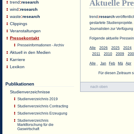
Aktuelle Pr
trend
:
research
wind
:
research
waste
:
research
trend
:
research
veröffentlic
gestartete Studienprojekte.
Clippings
Journalisten zur Verfügung 
Veranstaltungen
Pressekontakt
Folgende aktuelle Pressein
Presseinformationen - Archiv
Alle
2026
2025
2024
Aktuell in den Medien
2011
2010
2009
200
Karriere
Alle
Jan
Feb
Mä
Apr
Lexikon
Für diesen Zeitraum 
Publikationen
nach oben
Studienverzeichnisse
Studienverzeichnis 2019
Studienverzeichnis Contracting
Studienverzeichnis Erzeugung
Studienverzeichnis
Marktforschung für die
Gaswirtschaft