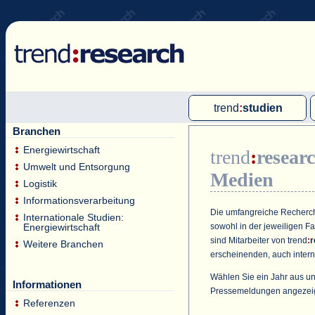
trend
:
studien
Branchen
Multi-Client-Studien
Energiewirtschaft
trend
:
resear
Single-Client-Studien
Umwelt und Entsorgung
Medien
Internationale Markt Reports
Logistik
Informationsverarbeitung
Die umfangreiche Recherche
Internationale Studien:
sowohl in der jeweiligen F
Energiewirtschaft
sind Mitarbeiter von
trend
:
r
Weitere Branchen
erscheinenden, auch intern
Wählen Sie ein Jahr aus un
Informationen
Pressemeldungen angezei
Referenzen