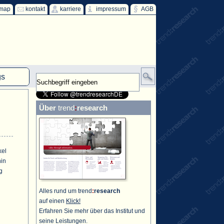
emap
kontakt
karriere
impressum
AGB
gs
mm
Über
trend
:
research
HKW
ind
ff
kel
hin
g
Alles rund um trend
:
research
auf einen
Klick!
Erfahren Sie mehr über das Institut und
seine Leistungen.