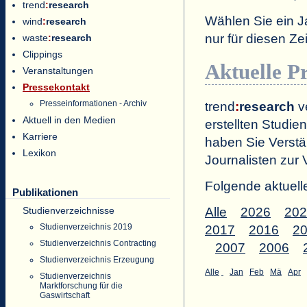
trend
:
research
Wählen Sie ein J
wind
:
research
nur für diesen 
waste
:
research
Clippings
Aktuelle P
Veranstaltungen
Pressekontakt
Presseinformationen - Archiv
trend
:
research
ve
Aktuell in den Medien
erstellten Studien
Karriere
haben Sie Verstä
Lexikon
Journalisten zur 
Folgende aktuell
Publikationen
Studienverzeichnisse
Alle
2026
202
Studienverzeichnis 2019
2017
2016
2
Studienverzeichnis Contracting
2007
2006
Studienverzeichnis Erzeugung
Alle
Jan
Feb
Mä
Apr
Studienverzeichnis
Marktforschung für die
Gaswirtschaft