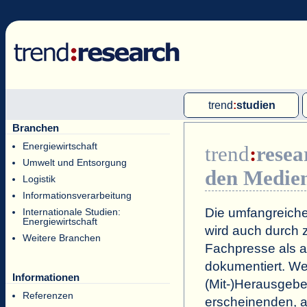
trend
:
studien
Branchen
Multi-Client-Studien
Energiewirtschaft
trend
:
resea
Single-Client-Studien
Umwelt und Entsorgung
den Medie
Internationale Markt Reports
Logistik
Informationsverarbeitung
Die umfangreiche
Internationale Studien:
Energiewirtschaft
wird auch durch z
Weitere Branchen
Fachpresse als a
dokumentiert. Wei
Informationen
(Mit-)Herausgeb
Referenzen
erscheinenden, a