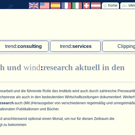
home
sit
trend
:
consulting
trend
:
services
Clippin
Exklusivprojekte
Ad hoc-Recherche
Klärschla
ch
und
wind
:
research
aktuell in den
Due Diligence
Gutachten
MVA und M
energie
:
geodaten
Workshop
Offshore W
Endkundenbefragung
Wassersto
arbeit und die führende Rolle des Instituts wird auch durch zahlreiche Pressearti
achpresse als auch in den bedeutenden Wirtschaftszeitungen dokumentiert. Weiter
PAP-Clipping
esearch
auch (Mit-)Herausgeber von verschiedenen regelmäßig und unregelmäßi
ationalen Publikationen und Bücher.
Mitarbeiterbefragung
d anschliessend optional einen Monat, um nur für diesen Zeitraum die
Marktforschungsmanagement
gt zu bekommen