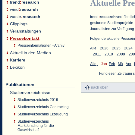
Aktuelle Pr
trend
:
research
wind
:
research
waste
:
research
trend
:
research
veröffentlic
gestartete Studienprojekte.
Clippings
Journalisten zur Verfügung 
Veranstaltungen
Pressekontakt
Folgende aktuelle Pressein
Presseinformationen - Archiv
Alle
2026
2025
2024
Aktuell in den Medien
2011
2010
2009
200
Karriere
Alle
Jan
Feb
Mä
Apr
Lexikon
Für diesen Zeitraum 
Publikationen
nach oben
Studienverzeichnisse
Studienverzeichnis 2019
Studienverzeichnis Contracting
Studienverzeichnis Erzeugung
Studienverzeichnis
Marktforschung für die
Gaswirtschaft