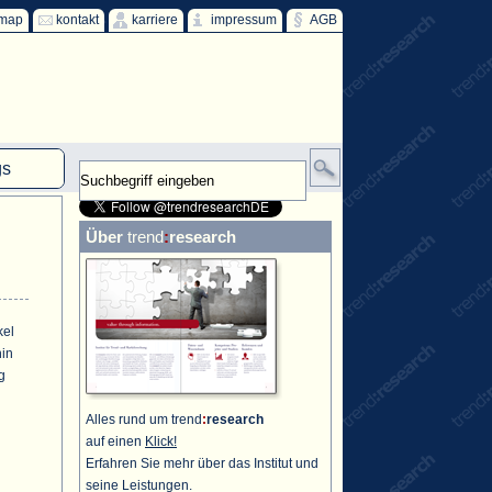
emap
kontakt
karriere
impressum
AGB
gs
mm
Über
trend
:
research
HKW
ind
ff
kel
hin
g
Alles rund um trend
:
research
auf einen
Klick!
Erfahren Sie mehr über das Institut und
seine Leistungen.