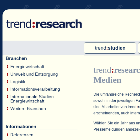
trend
:
studien
Branchen
Multi-Client-Studien
Energiewirtschaft
trend
:
resear
Single-Client-Studien
Umwelt und Entsorgung
Medien
Internationale Markt Reports
Logistik
Informationsverarbeitung
Die umfangreiche Recherche
Internationale Studien:
sowohl in der jeweiligen F
Energiewirtschaft
sind Mitarbeiter von
trend
:
r
Weitere Branchen
erscheinenden, auch intern
Wählen Sie ein Jahr aus un
Informationen
Pressemeldungen angezei
Referenzen