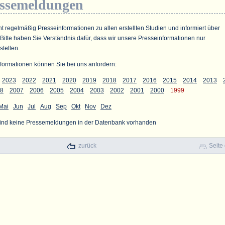
essemeldungen
ht regelmäßig Presseinformationen zu allen erstellten Studien und informiert über
 Bitte haben Sie Verständnis dafür, dass wir unsere Presseinformationen nur
stellen.
formationen können Sie bei uns anfordern:
2023
2022
2021
2020
2019
2018
2017
2016
2015
2014
2013
8
2007
2006
2005
2004
2003
2002
2001
2000
1999
Mai
Jun
Jul
Aug
Sep
Okt
Nov
Dez
sind keine Pressemeldungen in der Datenbank vorhanden
zurück
Seite