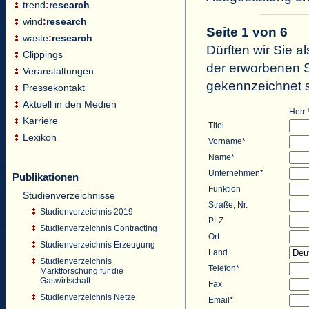
trend
:
research
wind
:
research
Seite 1 von 6
waste
:
research
Dürften wir Sie al
Clippings
der erworbenen St
Veranstaltungen
gekennzeichnet s
Pressekontakt
Aktuell in den Medien
Herr
Karriere
Titel
Lexikon
Vorname*
Name*
Unternehmen*
Publikationen
Funktion
Studienverzeichnisse
Straße, Nr.
Studienverzeichnis 2019
PLZ
Studienverzeichnis Contracting
Ort
Studienverzeichnis Erzeugung
Land
Studienverzeichnis
Telefon*
Marktforschung für die
Gaswirtschaft
Fax
Studienverzeichnis Netze
Email*