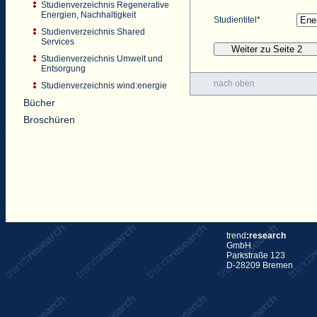
Studienverzeichnis Regenerative
Energien, Nachhaltigkeit
Studientitel*
Studienverzeichnis Shared
Services
Studienverzeichnis Umwelt und
Entsorgung
nach oben
Studienverzeichnis wind:energie
Bücher
Broschüren
trend
:research
GmbH
Parkstraße 123
D-28209 Bremen