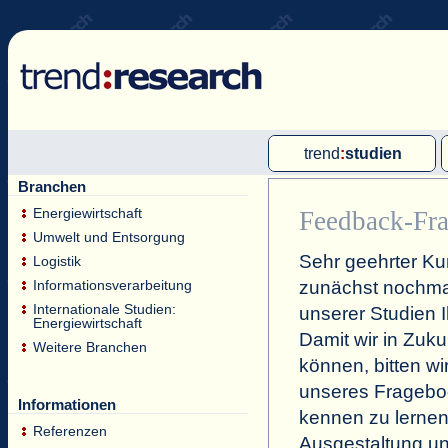
trend
:
studien
Branchen
Multi-Client-Studien
Energiewirtschaft
Feedback-Fra
Single-Client-Studien
Umwelt und Entsorgung
Sehr geehrter Ku
Internationale Markt Reports
Logistik
zunächst nochmal
Informationsverarbeitung
Internationale Studien:
unserer Studien 
Energiewirtschaft
Damit wir in Zuk
Weitere Branchen
können, bitten wi
unseres Fragebog
Informationen
kennen zu lernen
Referenzen
Ausgestaltung un