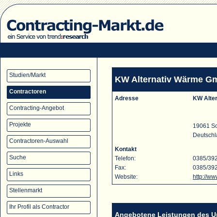
Studien/Markt
KW Alternativ Wärme G
Contractoren
Adresse
KW Alte
Contracting-Angebot
Projekte
19061 S
Deutsch
Contractoren-Auswahl
Kontakt
Suche
Telefon:
0385/39
Fax:
0385/39
Links
Website:
http://w
Stellenmarkt
Ihr Profil als Contractor
Angebotene Leistungen des 