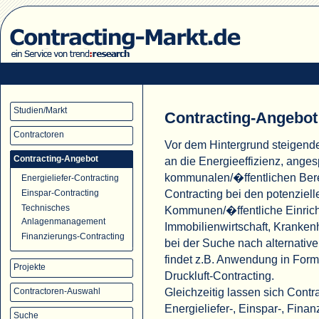
Studien/Markt
Contracting-Angebot
Contractoren
Vor dem Hintergrund steigend
Contracting-Angebot
an die Energieeffizienz, ange
kommunalen/�ffentlichen Ber
Energieliefer-Contracting
Contracting bei den potenziell
Einspar-Contracting
Technisches
Kommunen/�ffentliche Einric
Anlagenmanagement
Immobilienwirtschaft, Krank
Finanzierungs-Contracting
bei der Suche nach alternati
findet z.B. Anwendung in For
Projekte
Druckluft-Contracting.
Gleichzeitig lassen sich Cont
Contractoren-Auswahl
Energieliefer-, Einspar-, Fina
Suche