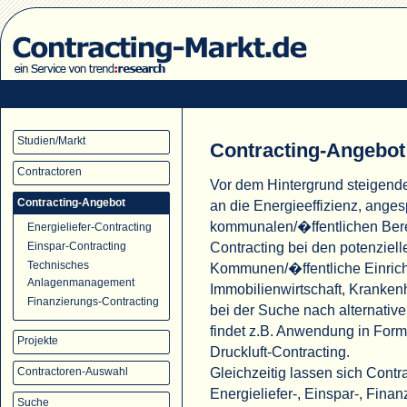
Studien/Markt
Contracting-Angebot
Contractoren
Vor dem Hintergrund steigend
Contracting-Angebot
an die Energieeffizienz, ange
kommunalen/�ffentlichen Ber
Energieliefer-Contracting
Contracting bei den potenziell
Einspar-Contracting
Technisches
Kommunen/�ffentliche Einric
Anlagenmanagement
Immobilienwirtschaft, Krank
Finanzierungs-Contracting
bei der Suche nach alternati
findet z.B. Anwendung in For
Projekte
Druckluft-Contracting.
Gleichzeitig lassen sich Cont
Contractoren-Auswahl
Energieliefer-, Einspar-, Fina
Suche