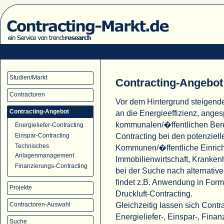
Studien/Markt
Contracting-Angebot
Contractoren
Vor dem Hintergrund steigend
Contracting-Angebot
an die Energieeffizienz, ange
kommunalen/�ffentlichen Ber
Energieliefer-Contracting
Contracting bei den potenziell
Einspar-Contracting
Technisches
Kommunen/�ffentliche Einric
Anlagenmanagement
Immobilienwirtschaft, Krank
Finanzierungs-Contracting
bei der Suche nach alternati
findet z.B. Anwendung in For
Projekte
Druckluft-Contracting.
Gleichzeitig lassen sich Cont
Contractoren-Auswahl
Energieliefer-, Einspar-, Fina
Suche