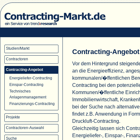
Studien/Markt
Contracting-Angebot
Contractoren
Vor dem Hintergrund steigend
Contracting-Angebot
an die Energieeffizienz, ange
kommunalen/�ffentlichen Ber
Energieliefer-Contracting
Contracting bei den potenziell
Einspar-Contracting
Technisches
Kommunen/�ffentliche Einric
Anlagenmanagement
Immobilienwirtschaft, Krank
Finanzierungs-Contracting
bei der Suche nach alternati
findet z.B. Anwendung in For
Projekte
Druckluft-Contracting.
Gleichzeitig lassen sich Cont
Contractoren-Auswahl
Energieliefer-, Einspar-, Fina
Suche