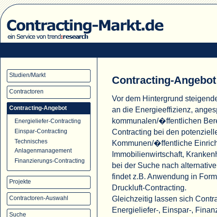
Studien/Markt
Contracting-Angebot
Contractoren
Vor dem Hintergrund steigend
Contracting-Angebot
an die Energieeffizienz, ange
kommunalen/�ffentlichen Ber
Energieliefer-Contracting
Contracting bei den potenziell
Einspar-Contracting
Technisches
Kommunen/�ffentliche Einric
Anlagenmanagement
Immobilienwirtschaft, Krank
Finanzierungs-Contracting
bei der Suche nach alternati
findet z.B. Anwendung in For
Projekte
Druckluft-Contracting.
Gleichzeitig lassen sich Cont
Contractoren-Auswahl
Energieliefer-, Einspar-, Fina
Suche