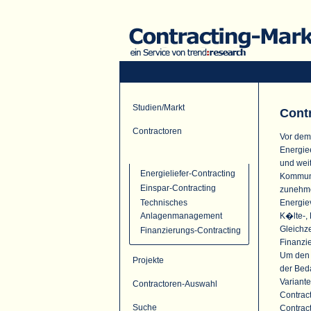
Studien/Markt
Cont
Contractoren
Vor dem
Energie
Contracting-Angebot
und wei
Energieliefer-Contracting
Kommune
Einspar-Contracting
zunehme
Energie
Technisches
K�lte-, 
Anlagenmanagement
Gleichze
Finanzierungs-Contracting
Finanzi
Um den s
Projekte
der Bed
Variante
Contractoren-Auswahl
Contrac
Suche
Contrac