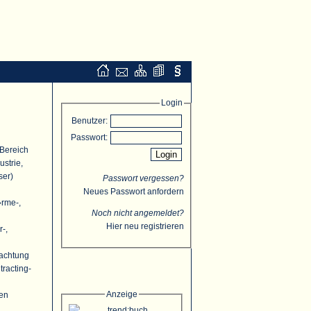
Login
Benutzer:
Passwort:
 Bereich
strie,
ser)
Passwort vergessen?
Neues Passwort anfordern
�rme-,
Noch nicht angemeldet?
Hier neu registrieren
r-,
rachtung
racting-
Anzeige
ten