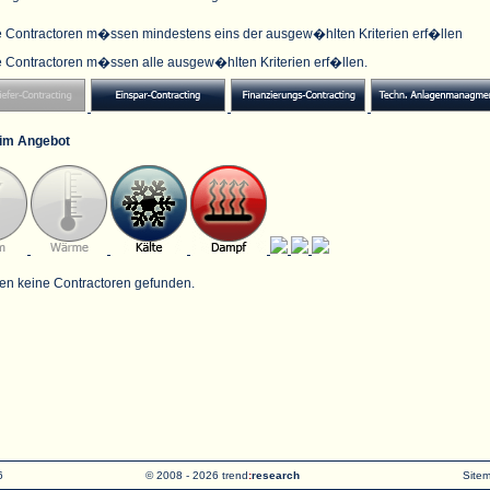
e Contractoren m�ssen mindestens eins der ausgew�hlten Kriterien erf�llen
e Contractoren m�ssen alle ausgew�hlten Kriterien erf�llen.
im Angebot
en keine Contractoren gefunden.
6
© 2008 - 2026 trend
:
research
Site