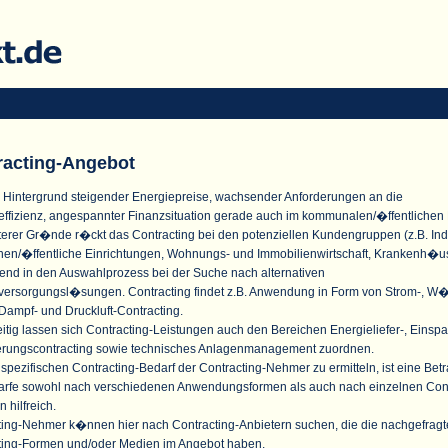
racting-Angebot
 Hintergrund steigender Energiepreise, wachsender Anforderungen an die
effizienz, angespannter Finanzsituation gerade auch im kommunalen/�ffentlichen
terer Gr�nde r�ckt das Contracting bei den potenziellen Kundengruppen (z.B. Indu
n/�ffentliche Einrichtungen, Wohnungs- und Immobilienwirtschaft, Krankenh�u
nd in den Auswahlprozess bei der Suche nach alternativen
versorgungsl�sungen. Contracting findet z.B. Anwendung in Form von Strom-, W
Dampf- und Druckluft-Contracting.
itig lassen sich Contracting-Leistungen auch den Bereichen Energieliefer-, Einspa
erungscontracting sowie technisches Anlagenmanagement zuordnen.
pezifischen Contracting-Bedarf der Contracting-Nehmer zu ermitteln, ist eine Bet
arfe sowohl nach verschiedenen Anwendungsformen als auch nach einzelnen Cont
n hilfreich.
ting-Nehmer k�nnen hier nach Contracting-Anbietern suchen, die die nachgefrag
ting-Formen und/oder Medien im Angebot haben.