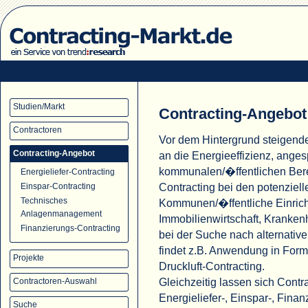
Studien/Markt
Contracting-Angebot
Contractoren
Vor dem Hintergrund steigend
Contracting-Angebot
an die Energieeffizienz, ange
kommunalen/�ffentlichen Ber
Energieliefer-Contracting
Contracting bei den potenziell
Einspar-Contracting
Technisches
Kommunen/�ffentliche Einric
Anlagenmanagement
Immobilienwirtschaft, Krank
Finanzierungs-Contracting
bei der Suche nach alternati
findet z.B. Anwendung in For
Projekte
Druckluft-Contracting.
Gleichzeitig lassen sich Cont
Contractoren-Auswahl
Energieliefer-, Einspar-, Fina
Suche