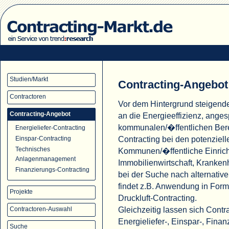
Studien/Markt
Contracting-Angebot
Contractoren
Vor dem Hintergrund steigend
Contracting-Angebot
an die Energieeffizienz, ange
kommunalen/�ffentlichen Ber
Energieliefer-Contracting
Contracting bei den potenziell
Einspar-Contracting
Technisches
Kommunen/�ffentliche Einric
Anlagenmanagement
Immobilienwirtschaft, Krank
Finanzierungs-Contracting
bei der Suche nach alternati
findet z.B. Anwendung in For
Projekte
Druckluft-Contracting.
Gleichzeitig lassen sich Cont
Contractoren-Auswahl
Energieliefer-, Einspar-, Fina
Suche