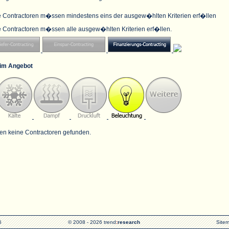
e Contractoren m�ssen mindestens eins der ausgew�hlten Kriterien erf�llen
e Contractoren m�ssen alle ausgew�hlten Kriterien erf�llen.
im Angebot
en keine Contractoren gefunden.
6
© 2008 - 2026 trend
:
research
Site