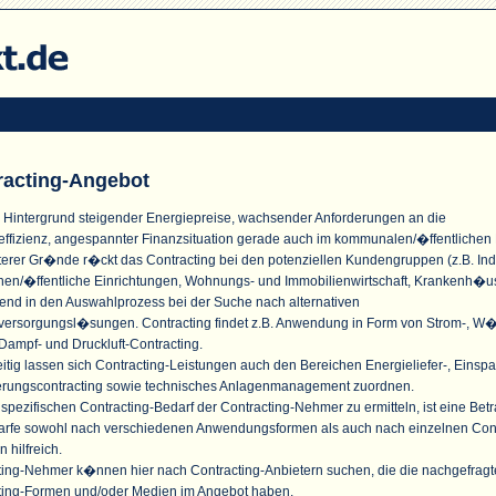
racting-Angebot
 Hintergrund steigender Energiepreise, wachsender Anforderungen an die
effizienz, angespannter Finanzsituation gerade auch im kommunalen/�ffentlichen
terer Gr�nde r�ckt das Contracting bei den potenziellen Kundengruppen (z.B. Indu
n/�ffentliche Einrichtungen, Wohnungs- und Immobilienwirtschaft, Krankenh�u
nd in den Auswahlprozess bei der Suche nach alternativen
versorgungsl�sungen. Contracting findet z.B. Anwendung in Form von Strom-, W
Dampf- und Druckluft-Contracting.
itig lassen sich Contracting-Leistungen auch den Bereichen Energieliefer-, Einspa
erungscontracting sowie technisches Anlagenmanagement zuordnen.
pezifischen Contracting-Bedarf der Contracting-Nehmer zu ermitteln, ist eine Bet
arfe sowohl nach verschiedenen Anwendungsformen als auch nach einzelnen Cont
n hilfreich.
ting-Nehmer k�nnen hier nach Contracting-Anbietern suchen, die die nachgefrag
ting-Formen und/oder Medien im Angebot haben.