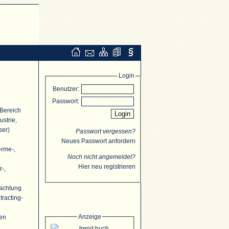
Login
Benutzer:
Passwort:
 Bereich
strie,
ser)
Passwort vergessen?
Neues Passwort anfordern
�rme-,
Noch nicht angemeldet?
Hier neu registrieren
r-,
rachtung
racting-
Anzeige
ten