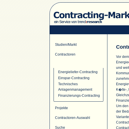
Studien/Markt
Cont
Contractoren
Vor dem
Energie
Contracting-Angebot
und wei
Energieliefer-Contracting
Kommune
Einspar-Contracting
zunehme
Energie
Technisches
K�lte-, 
Anlagenmanagement
Gleichze
Finanzierungs-Contracting
Finanzi
Um den s
Projekte
der Bed
Variante
Contractoren-Auswahl
Contrac
Suche
Contrac