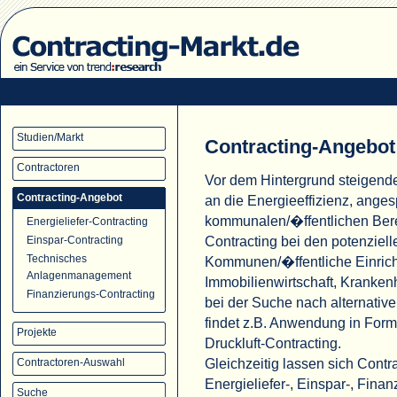
Studien/Markt
Contracting-Angebot
Contractoren
Vor dem Hintergrund steigend
Contracting-Angebot
an die Energieeffizienz, ange
kommunalen/�ffentlichen Ber
Energieliefer-Contracting
Contracting bei den potenziell
Einspar-Contracting
Technisches
Kommunen/�ffentliche Einric
Anlagenmanagement
Immobilienwirtschaft, Krank
Finanzierungs-Contracting
bei der Suche nach alternati
findet z.B. Anwendung in For
Projekte
Druckluft-Contracting.
Gleichzeitig lassen sich Cont
Contractoren-Auswahl
Energieliefer-, Einspar-, Fina
Suche