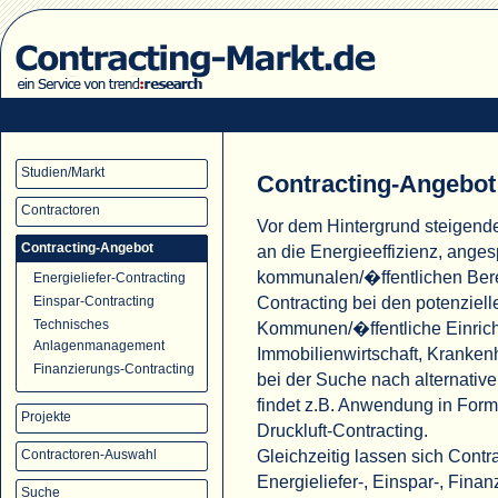
Studien/Markt
Contracting-Angebot
Contractoren
Vor dem Hintergrund steigend
Contracting-Angebot
an die Energieeffizienz, ange
kommunalen/�ffentlichen Ber
Energieliefer-Contracting
Contracting bei den potenziell
Einspar-Contracting
Technisches
Kommunen/�ffentliche Einric
Anlagenmanagement
Immobilienwirtschaft, Krank
Finanzierungs-Contracting
bei der Suche nach alternati
findet z.B. Anwendung in For
Projekte
Druckluft-Contracting.
Gleichzeitig lassen sich Cont
Contractoren-Auswahl
Energieliefer-, Einspar-, Fina
Suche