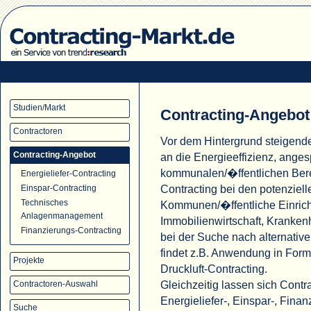
Studien/Markt
Contracting-Angebot
Contractoren
Vor dem Hintergrund steigend
Contracting-Angebot
an die Energieeffizienz, ange
kommunalen/�ffentlichen Ber
Energieliefer-Contracting
Contracting bei den potenziell
Einspar-Contracting
Technisches
Kommunen/�ffentliche Einric
Anlagenmanagement
Immobilienwirtschaft, Krank
Finanzierungs-Contracting
bei der Suche nach alternati
findet z.B. Anwendung in For
Projekte
Druckluft-Contracting.
Gleichzeitig lassen sich Cont
Contractoren-Auswahl
Energieliefer-, Einspar-, Fina
Suche