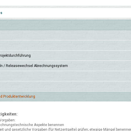
es
ojekt­durchfüh­rung
eln / Release­wechsel Ab­rechnungs­system
nd Produkt­entwick­lung
igkeiten:
 Vorgaben:
echnungstechnische Aspekte benennen
eit und gesetzliche Vorgaben (für Netzentgelte) prüfen; etwaige Mängel benenne