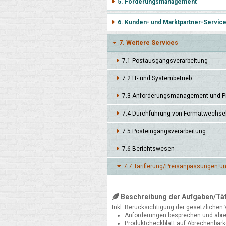
5. Forderungsmanagement
6. Kunden- und Marktpartner-Servic
7. Weitere Services
7.1 Post­ausgangs­verarbei­tung
7.2 IT- und System­betrieb
7.3 Anforde­rungs­manage­ment und Pr
7.4 Durch­füh­rung von Format­wechs
7.5 Post­eingangs­verarbei­tung
7.6 Berichts­wesen
7.7 Tarifie­rung/Preis­anpas­sungen u
Beschreibung der Aufgaben/Tät
Inkl. Berücksichtigung der gesetzlichen
Anforderungen besprechen und abr
Produktcheckblatt auf Abrechenbark