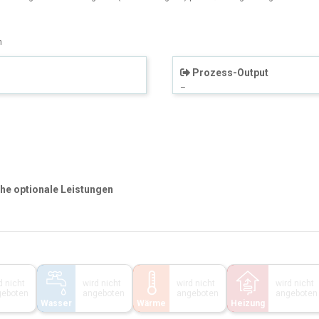
n
Prozess-Output
–
che optionale Leistungen
d nicht
wird nicht
wird nicht
wird nicht
geboten
angeboten
angeboten
angeboten
Wasser
Wärme
Heizung