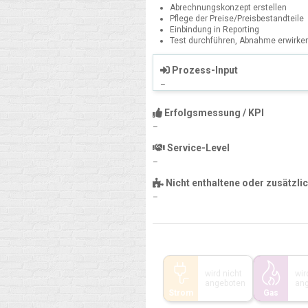
Abrechnungskonzept erstellen
Pflege der Preise/Preisbestandteile
Einbindung in Reporting
Test durchführen, Abnahme erwirke
Prozess-Input
–
Erfolgsmessung / KPI
–
Service-Level
–
Nicht enthaltene oder zusätzli
–
wird nicht
wir
angeboten
an
Strom
Gas