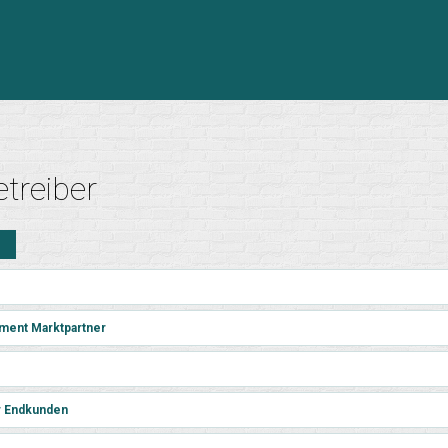
treiber
n
ment Marktpartner
r Endkunden