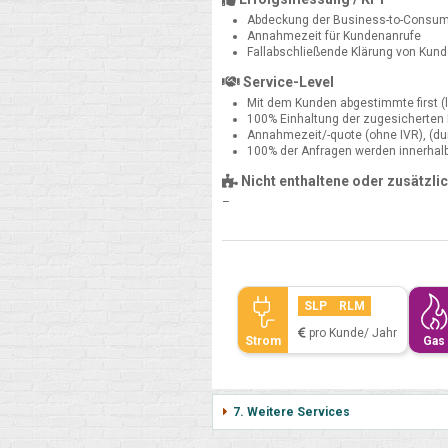
Abdeckung der Business-to-Consum
Annahmezeit für Kundenanrufe
Fallabschließende Klärung von Kun
Service-Level
Mit dem Kunden abgestimmte first (le
100% Einhaltung der zugesicherten
Annahmezeit/-quote (ohne IVR), (durc
100% der Anfragen werden innerhalb 
Nicht enthaltene oder zusätzli
–
SLP
RLM
pro Kunde/ Jahr
Strom
Gas
7. Weitere Services