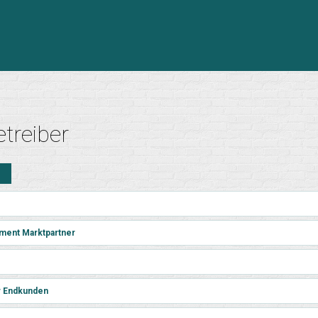
treiber
n
ment Marktpartner
r Endkunden