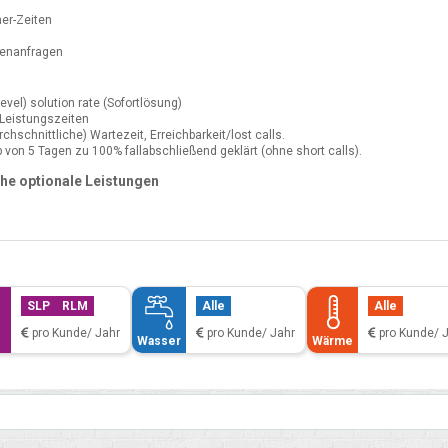
er-Zeiten
denanfragen
vel) solution rate (Sofortlösung)
 Leistungszeiten
hschnittliche) Wartezeit, Erreichbarkeit/lost calls.
von 5 Tagen zu 100% fallabschließend geklärt (ohne short calls).
che optionale Leistungen
SLP
RLM
Alle
Alle
pro Kunde/ Jahr
pro Kunde/ Jahr
pro Kunde/ 
Wasser
Wärme