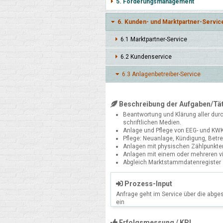
5. Forderungsmanagement
6. Kunden- und Marktpartner-Servic
6.1 Markt­partner-Service
6.2 Kunden­service
6.3 Anlagen­betrei­ber-Service
Beschreibung der Aufgaben/Tät
Beantwortung und Klärung aller dur
schriftlichen Medien.
Anlage und Pflege von EEG- und KWK
Pflege: Neuanlage, Kündigung, Betr
Anlagen mit physischen Zählpunkte
Anlagen mit einem oder mehreren vi
Abgleich Marktstammdatenregister
Prozess-Input
Anfrage geht im Service über die ab
ein
Erfolgsmessung / KPI