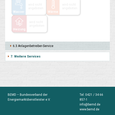
wird nicht
wird nicht
angeboten
angeboten
Wasser
Wärme
wird nicht
angeboten
Heizung
6.3 Anlagen­betrei­ber-Service
7. Weitere Services
BEMD – Bundesverband der
Tel:
0421 / 34 66
Energiemarktdienstleister e.V.
857-1
info@bemd.de
www.bemd.de