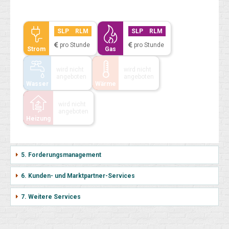
SLP
RLM
SLP
RLM
pro Stunde
pro Stunde
Strom
Gas
wird nicht
wird nicht
angeboten
angeboten
Wasser
Wärme
wird nicht
angeboten
Heizung
5. Forderungsmanagement
6. Kunden- und Marktpartner-Services
7. Weitere Services