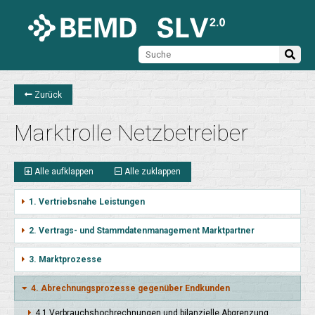
Zurück
Marktrolle Netzbetreiber
Alle aufklappen
Alle zuklappen
1. Vertriebsnahe Leistungen
2. Vertrags- und Stammdatenmanagement Marktpartner
3. Marktprozesse
4. Abrechnungsprozesse gegenüber Endkunden
4.1 Verbrauchs­hoch­rechnun­gen und bilan­zielle Abgren­zung