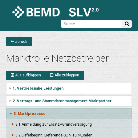
Zurück
Marktrolle Netzbetreiber
Alle aufklappen
Alle zuklappen
1. Vertriebsnahe Leistungen
2. Vertrags- und Stammdatenmanagement Marktpartner
3. Marktprozesse
3.1 Anmel­dung zur Ersatz-/Grund­versor­gung
3.2 Liefer­beginn, Liefer­ende SLP-, TLP-Kun­den