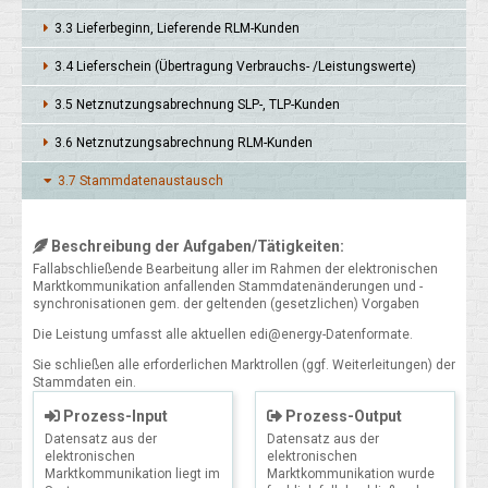
3.3 Liefer­beginn, Liefer­ende RLM-Kunden
3.4 Liefer­schein (Übertra­gung Verbrauchs- /Leis­tungs­werte)
3.5 Netz­nutzungs­abrech­nung SLP-, TLP-Kun­den
3.6 Netznut­zungs­abrech­nung RLM-Kunden
3.7 Stamm­daten­austausch
Beschreibung der Aufgaben/Tätigkeiten:
Fallabschließende Bearbeitung aller im Rahmen der elektronischen
Marktkommunikation anfallenden Stammdatenänderungen und -
synchronisationen gem. der geltenden (gesetzlichen) Vorgaben
Die Leistung umfasst alle aktuellen edi@energy-Datenformate.
Sie schließen alle erforderlichen Marktrollen (ggf. Weiterleitungen) der
Stammdaten ein.
Prozess-Input
Prozess-Output
Datensatz aus der
Datensatz aus der
elektronischen
elektronischen
Marktkommunikation liegt im
Marktkommunikation wurde