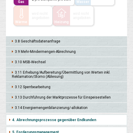
Gas
Wasser
wird nicht
wird nicht
angeboten
angeboten
Wärme
Heizung
3.8 Geschäfts­daten­anfrage
3.9 Mehr-Minder­mengen-Abrechnung
3.10 MSB-Wech­sel
3.11 Erhe­bung/Auf­berei­tung/Über­mitt­lung von Wer­ten inkl.
Rekla­mation/Storno (Ablesung)
3.12 Sperr­bearbei­tung
3.13 Durch­führung der Markt­prozesse für Ein­speise­stellen
3.14 Energie­mengen­bilanzie­rung/-allo­kation
4. Abrechnungsprozesse gegenüber Endkunden
5. Forderungsmanagement