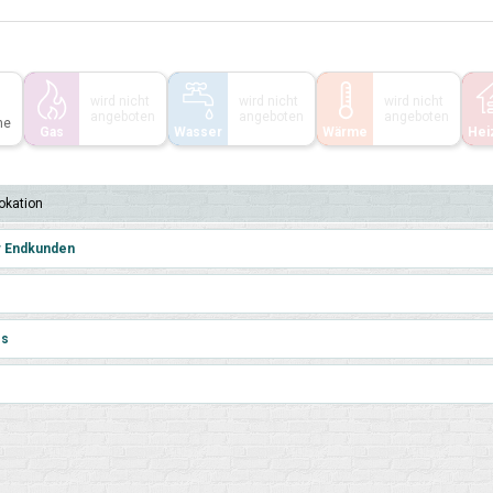
wird nicht
wird nicht
wird nicht
angeboten
angeboten
angeboten
he
Gas
Wasser
Wärme
Hei
o­kation
r Endkunden
es