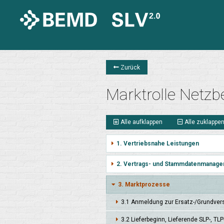
Zurück
Marktrolle Netzbe
Alle aufklappen
Alle zuklappe
1. Vertriebsnahe Leistungen
2. Vertrags- und Stammdatenmanage
3. Marktprozesse
3.1 Anmel­dung zur Ersatz-/Grund­ver
3.2 Liefer­beginn, Liefer­ende SLP-, TL