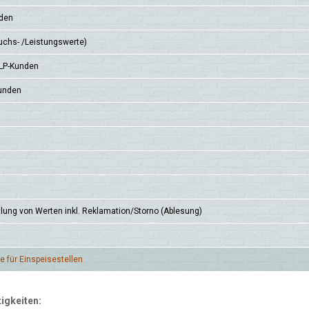
nden
uchs- /Leis­tungs­werte)
TLP-Kun­den
Kunden
t­lung von Wer­ten inkl. Rekla­mation/Storno (Ablesung)
 für Ein­speise­stellen
igkeiten: