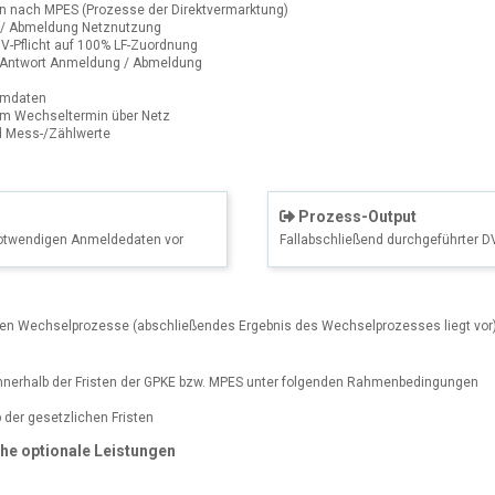
en nach MPES (Prozesse der Direktvermarktung)
 / Abmeldung Netznutzung
DV-Pflicht auf 100% LF-Zuordnung
 Antwort Anmeldung / Abmeldung
mmdaten
um Wechseltermin über Netz
 Mess-/Zählwerte
Prozess-Output
notwendigen Anmeldedaten vor
Fallabschließend durchgeführter 
ten Wechselprozesse (abschließendes Ergebnis des Wechselprozesses liegt vor
nerhalb der Fristen der GPKE bzw. MPES unter folgenden Rahmenbedingungen
 der gesetzlichen Fristen
che optionale Leistungen