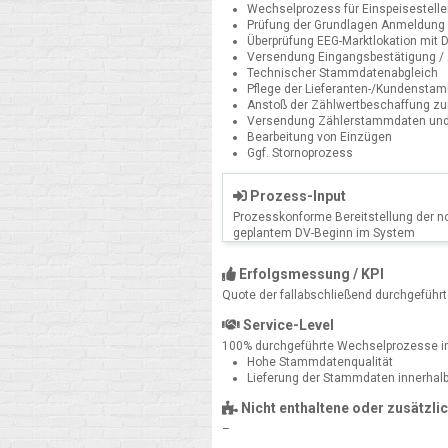
Wechselprozess für Einspeisestell
Prüfung der Grundlagen Anmeldung
Überprüfung EEG-Marktlokation mit 
Versendung Eingangsbestätigung /
Technischer Stammdatenabgleich
Pflege der Lieferanten-/Kundensta
Anstoß der Zählwertbeschaffung z
Versendung Zählerstammdaten und
Bearbeitung von Einzügen
Ggf. Stornoprozess
Prozess-Input
Prozesskonforme Bereitstellung der 
geplantem DV-Beginn im System
Erfolgsmessung / KPI
Quote der fallabschließend durchgeführ
Service-Level
100% durchgeführte Wechselprozesse in
Hohe Stammdatenqualität
Lieferung der Stammdaten innerhalb
Nicht enthaltene oder zusätzli
–