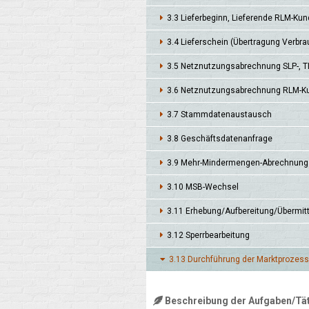
3.3 Liefer­beginn, Liefer­ende RLM-Ku
3.4 Liefer­schein (Übertra­gung Verbra
3.5 Netz­nutzungs­abrech­nung SLP-, 
3.6 Netznut­zungs­abrech­nung RLM-
3.7 Stamm­daten­austausch
3.8 Geschäfts­daten­anfrage
3.9 Mehr-Minder­mengen-Abrechnung
3.10 MSB-Wech­sel
3.11 Erhe­bung/Auf­berei­tung/Über­mit
3.12 Sperr­bearbei­tung
3.13 Durch­führung der Markt­prozesse
Beschreibung der Aufgaben/Tät