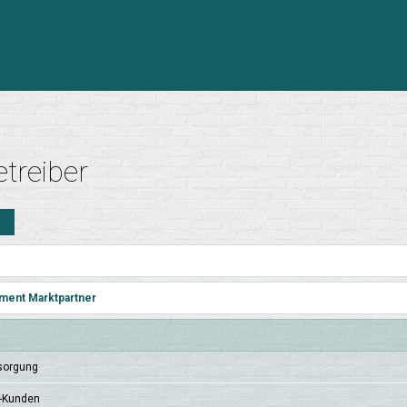
treiber
n
ment Marktpartner
sor­gung
P-Kun­den