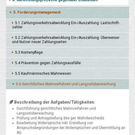
5. Forderungsmanagement
5.1 Zah­lungs­verkehrs­abwick­lung Ein-/Aus­zahlung: Last­schrift­
zahler
5.2 Zah­lungs­verkehrs­abwick­lung Ein-/Aus­zahlung: Über­weiser
und Nut­zer neuer Zahlungs­arten
5.3 Konten­pflege
5.4 Präven­tion gegen Zah­lungs­aus­fälle
5.5 Kauf­männi­sches Mahn­wesen
5.6 Gericht­liches Mahn­verfah­ren und Lang­zeit­über­wachung
Beschreibung der Aufgaben/Tätigkeiten:
Durchführung gerichtliches Mahnverfahren und
Langzeitüberwachung
Prüfung und Antragstellung des ger. Mahnbescheids
Bearbeitung Widersprüche inkl. Erstellung von
Anspruchsbegründungen bei Widersprüchen und Übermittlung an
AG