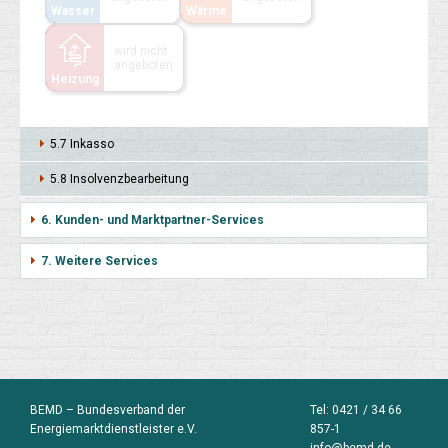
Wasser
Wärme
wird nicht
angeboten
Heizung
5.7 Inkasso
5.8 Insol­venz­bear­beitung
6. Kunden- und Marktpartner-Services
7. Weitere Services
BEMD – Bundesverband der
Tel:
0421 / 34 66
Energiemarktdienstleister e.V.
857-1