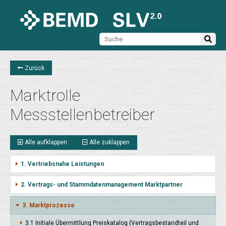
Zurück
Marktrolle
Messstellenbetreiber
Alle aufklappen
Alle zuklappen
1. Vertriebsnahe Leistungen
2. Vertrags- und Stammdatenmanagement Marktpartner
3. Marktprozesse
3.1 Initia­le Über­mitt­lung Preis­kata­log (Vertrags­bestand­teil und