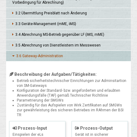
Vor­bedin­gung für Abrech­nung)
3.2 Über­mitt­lung Preis­blatt nach Ände­rung
3.3 Geräte-Manage­ment (mME, iMS)
3.4 Abrech­nung MS-Betrieb gegen­über LF (iMS, mME)
3.5 Abrech­nung von Dienst­leistern im Mess­wesen
3.6 Gateway-Adminis­tration
Beschreibung der Aufgaben/Tätigkeiten:
Betrieb sicherheitstechnischer Einrichtungen zur Adminsitartion
von SM-Gateways
Konfiguration der Standard- bzw. angeforderten und erlaubten
Anwendungsfälle (TAF) gemäß Technischer Richtlinie
Parametrierung der SMGWs
Zuständig für das Aufspielen von Wirk Zertifikaten auf SMGWs
zur gewährleistung des sicheren Betriebes im RAhmen der BSI
TR
Prozess-Input
Prozess-Output
Einspielen der eLs
Gerät ist in sicherer