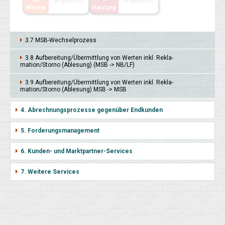
angeboten
angeboten
Wärme
Heizung
3.7 MSB-Wechsel­prozess
3.8 Auf­berei­tung/Übermitt­lung von Wer­ten inkl. Rekla­
mation/Storno (Able­sung) (MSB -> NB/LF)
3.9 Auf­berei­tung/Übermitt­lung von Wer­ten inkl. Rekla­
mation/Stor­no (Able­sung) MSB -> MSB
4. Abrechnungsprozesse gegenüber Endkunden
5. Forderungsmanagement
6. Kunden- und Marktpartner-Services
7. Weitere Services