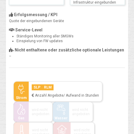
Infrastruktur eingebunden
Erfolgsmessung / KPI
Quote der eingebundenen Geräte
Service-Level
Ständiges Monitoring aller SMGWs
Einspielung von FW updates
Nicht enthaltene oder zusätzliche optionale Leistungen
–
SLP
RLM
Anzahl Angebote/ Aufwand in Stunden
Strom
wird nicht
wird nicht
angeboten
angeboten
Gas
Wasser
wird nicht
wird nicht