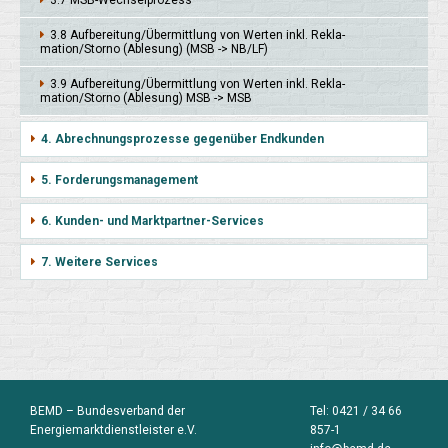
3.7 MSB-Wechsel­prozess
3.8 Auf­berei­tung/Übermitt­lung von Wer­ten inkl. Rekla­
mation/Storno (Able­sung) (MSB -> NB/LF)
3.9 Auf­berei­tung/Übermitt­lung von Wer­ten inkl. Rekla­
mation/Stor­no (Able­sung) MSB -> MSB
4. Abrechnungsprozesse gegenüber Endkunden
5. Forderungsmanagement
6. Kunden- und Marktpartner-Services
7. Weitere Services
BEMD – Bundesverband der
Tel:
0421 / 34 66
Energiemarktdienstleister e.V.
857-1