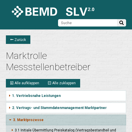
Zurück
Marktrolle
Messstellenbetreiber
Alle aufklappen
Alle zuklappen
1. Vertriebsnahe Leistungen
2. Vertrags- und Stammdatenmanagement Marktpartner
3. Marktprozesse
3.1 Initia­le Über­mitt­lung Preis­kata­log (Vertrags­bestand­teil und