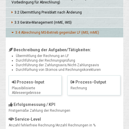
Vor­bedin­gung für Abrech­nung)
3.2 Über­mitt­lung Preis­blatt nach Ände­rung
3.3 Geräte-Manage­ment (mME, iMS)
3.4 Abrech­nung MS-Betrieb gegen­über LF (iMS, mME)
Beschreibung der Aufgaben/Tätigkeiten:
Übermittlung der Rechnung an LF
Durchführung der Rechnungsprüfung
Durchführung der Zahlungsavis/Nicht-Zahlungsavis
Durchfürhung von Stornos und Rechnungskorekturen
Prozess-Input
Prozess-Output
Plausibilisierte
Rechnung
Ableseergebnisse
Erfolgsmessung / KPI
Fristgemäße Zahlung der Rechnungen
Service-Level
Anzahl fehlerfreie Rechnung/Anzahl Rechnungen in %