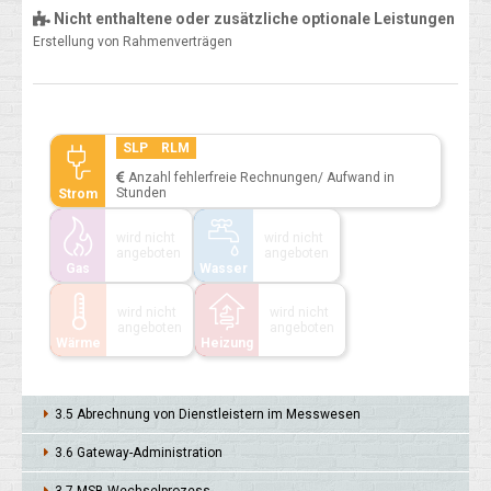
Nicht enthaltene oder zusätzliche optionale Leistungen
Erstellung von Rahmenverträgen
SLP
RLM
Anzahl fehlerfreie Rechnungen/ Aufwand in
Stunden
Strom
wird nicht
wird nicht
angeboten
angeboten
Gas
Wasser
wird nicht
wird nicht
angeboten
angeboten
Wärme
Heizung
3.5 Abrech­nung von Dienst­leistern im Mess­wesen
3.6 Gateway-Adminis­tration