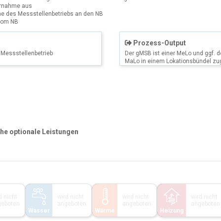
ernahme aus
e des Messstellenbetriebs an den NB
vom NB
Prozess-Output
Messstellenbetrieb
Der gMSB ist einer MeLo und ggf. 
MaLo in einem Lokationsbündel zu
che optionale Leistungen
d nicht
wird nicht
wird nicht
wird nicht
geboten
angeboten
angeboten
angeboten
Wasser
Wärme
Heizung