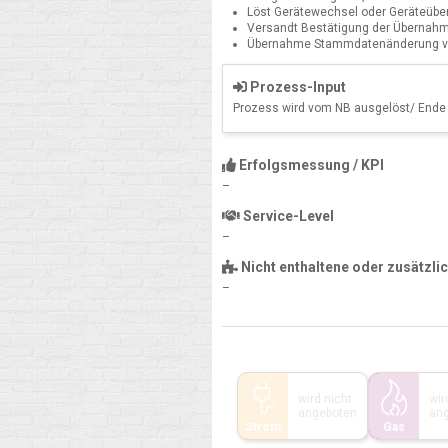
Löst Gerätewechsel oder Geräteüb
Versandt Bestätigung der Übernahm
Übernahme Stammdatenänderung 
Prozess-Input
Prozess wird vom NB ausgelöst/ Ende 
Erfolgsmessung / KPI
–
Service-Level
–
Nicht enthaltene oder zusätzli
–
wird nicht
wir
angeboten
an
Strom
Gas