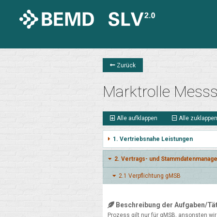
Zurück
Marktrolle Messs
Alle aufklappen
Alle zuklappe
1. Vertriebsnahe Leistungen
2. Vertrags- und Stammdatenmanage
2.1 Verpflich­tung gMSB
Beschreibung der Aufgaben/Tät
Prozess gilt nur für gMSB, ansonsten wi