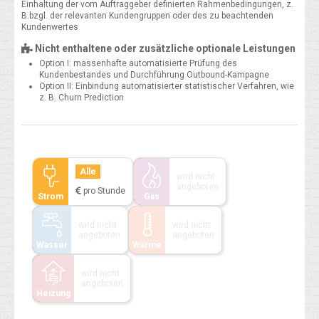
Einhaltung der vom Auftraggeber definierten Rahmenbedingungen, z.
B.bzgl. der relevanten Kundengruppen oder des zu beachtenden
Kundenwertes
Nicht enthaltene oder zusätzliche optionale Leistungen
Option I: massenhafte automatisierte Prüfung des
Kundenbestandes und Durchführung Outbound-Kampagne
Option II: Einbindung automatisierter statistischer Verfahren, wie
z. B. Churn Prediction
Alle
wird nicht
angeboten
pro Stunde
Strom
Gas
wird nicht
wird nicht
angeboten
angeboten
Wasser
Wärme
wird nicht
angeboten
Heizung