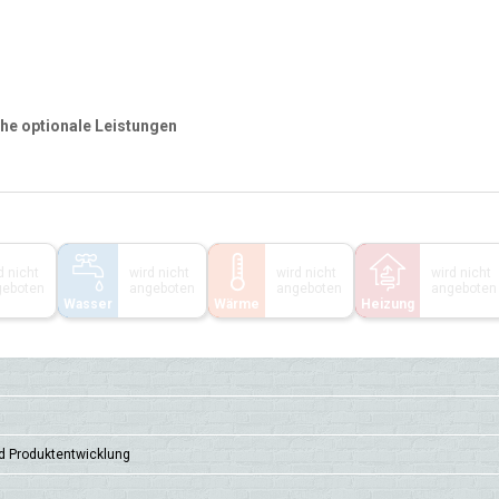
che optionale Leistungen
d nicht
wird nicht
wird nicht
wird nicht
geboten
angeboten
angeboten
angeboten
Wasser
Wärme
Heizung
d Produkt­entwick­lung