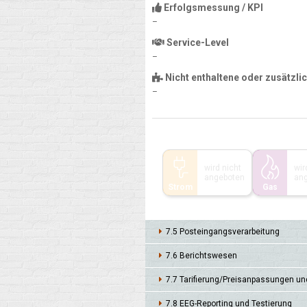
Erfolgsmessung / KPI
–
Service-Level
–
Nicht enthaltene oder zusätzli
–
wird nicht
wir
angeboten
an
Strom
Gas
7.5 Post­eingangs­verarbei­tung
7.6 Berichts­wesen
7.7 Tarifie­rung/Preis­anpas­sungen un
7.8 EEG-Repor­ting und Testie­rung