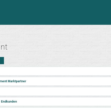
ant
n
ment Marktpartner
r Endkunden