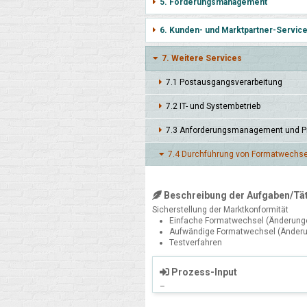
5. Forderungsmanagement
6. Kunden- und Marktpartner-Servic
7. Weitere Services
7.1 Post­ausgangs­verarbei­tung
7.2 IT- und System­betrieb
7.3 Anforde­rungs­manage­ment und Pr
7.4 Durch­führung von Format­wechs
Beschreibung der Aufgaben/Tät
Sicherstellung der Marktkonformität
Einfache Formatwechsel (Änderung
Aufwändige Formatwechsel (Änderu
Testverfahren
Prozess-Input
–