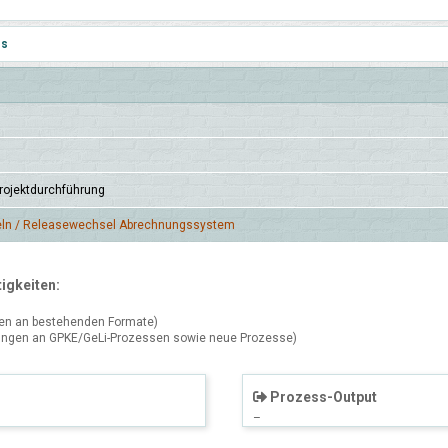
es
ojekt­durch­führung
eln / Release­wechsel Ab­rechnungs­system
igkeiten:
en an bestehenden Formate)
ngen an GPKE/GeLi-Prozessen sowie neue Prozesse)
Prozess-Output
–