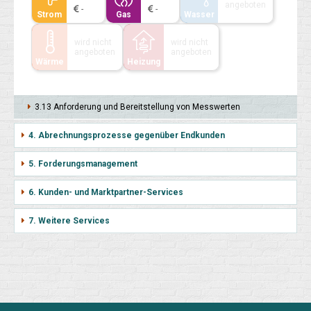
angeboten
-
-
Strom
Gas
Wasser
wird nicht
wird nicht
angeboten
angeboten
Wärme
Heizung
3.13 Anforderung und Bereit­stellung von Mess­werten
4. Abrechnungsprozesse gegenüber Endkunden
5. Forderungsmanagement
6. Kunden- und Marktpartner-Services
7. Weitere Services