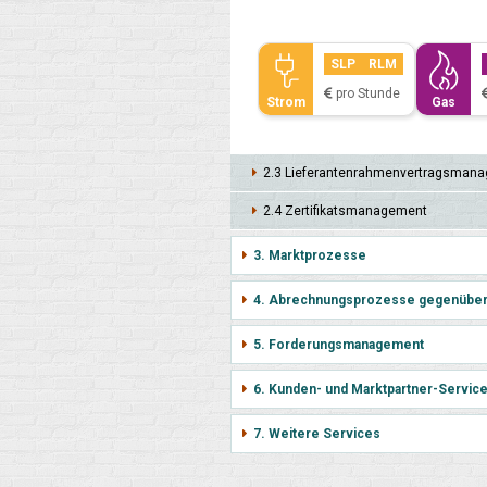
SLP
RLM
pro Stunde
Strom
Gas
2.3 Lieferanten­rahmen­vertrags­manag
2.4 Zertifikats­management
3. Marktprozesse
4. Abrechnungsprozesse gegenübe
5. Forderungsmanagement
6. Kunden- und Marktpartner-Servic
7. Weitere Services