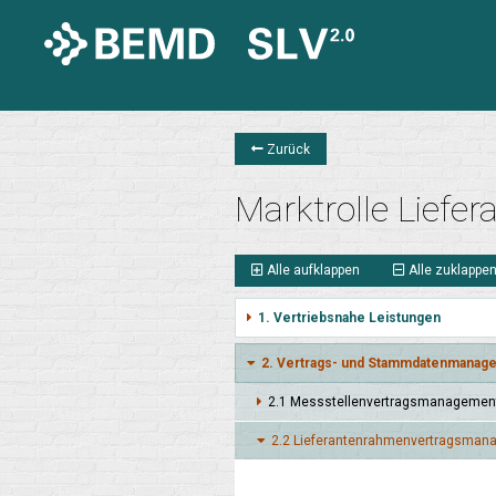
Zurück
Marktrolle Liefer
Alle aufklappen
Alle zuklappe
1. Vertriebsnahe Leistungen
2. Vertrags- und Stammdatenmanage
2.1 Mess­stellen­vertrags­manage­men
2.2 Lieferanten­rahmen­vertrags­mana