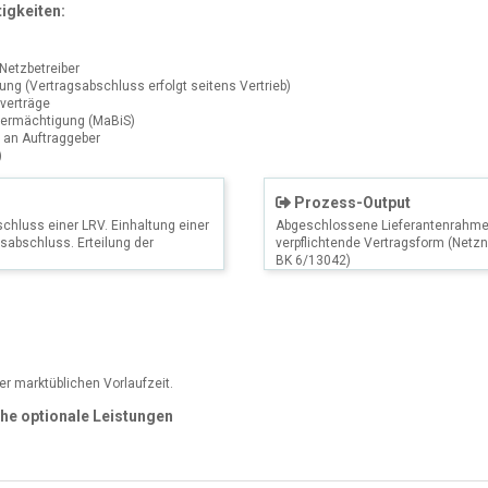
igkeiten:
 Netzbetreiber
ng (Vertragsabschluss erfolgt seitens Vertrieb)
verträge
ermächtigung (MaBiS)
 an Auftraggeber
)
Prozess-Output
chluss einer LRV. Einhaltung einer
Abgeschlossene Lieferantenrahmen
sabschluss. Erteilung der
verpflichtende Vertragsform (Netz
BK 6/13042)
r marktüblichen Vorlaufzeit.
che optionale Leistungen