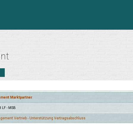
ant
n
ment Marktpartner
t LF - MSB
ge­ment Vertrieb - Unterstüt­zung Vertrags­abschluss