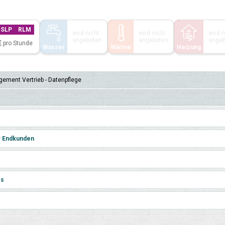
SLP
RLM
wird nicht
wird nicht
wird n
angeboten
angeboten
angeb
pro Stunde
Wasser
Wärme
Heizung
e­ment Vertrieb - Daten­pflege
r Endkunden
es