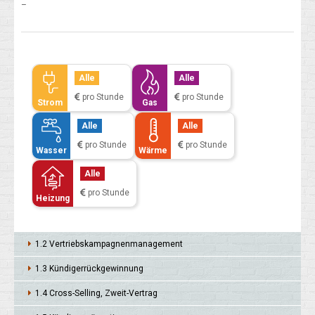
–
Alle
Alle
pro Stunde
pro Stunde
Strom
Gas
Alle
Alle
pro Stunde
pro Stunde
Wasser
Wärme
Alle
pro Stunde
Heizung
1.2 Vertriebs­kampagnen­management
1.3 Kündiger­rück­gewinnung
1.4 Cross-Selling, Zweit-Vertrag